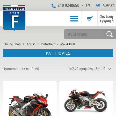
210 9240650
ΕΝ
|
GR
Λιανική
Συνδεση
Εγγραφή
Online Shop
>
Aprilia
/
Motorbike
/
RSV 4 1000
ΚΑΤΗΓΟΡΙΕΣ
Προϊόντα: 1-15 (από 15)
Ταξινόμηση: Αλφαβητικά