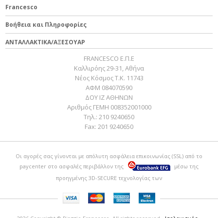
Francesco
Βοήθεια και Πληροφορίες
ΑΝΤΑΛΛΑΚΤΙΚΑ/ΑΞΕΣΟΥΑΡ
FRANCESCO Ε.Π.Ε
Καλλιρόης 29-31, Αθήνα
Νέος Κόσμος Τ.Κ. 11743
ΑΦΜ 084070590
ΔΟΥ ΙΖ ΑΘΗΝΩΝ
Αριθμός ΓΕΜΗ 008352001000
Τηλ.:
210 9240650
Fax:
201 9240650
Οι αγορές σας γίνονται με απόλυτη ασφάλεια επικοινωνίας (SSL) από το
paycenter
στο ασφαλές περιβάλλον της
μέσω της
προηγμένης 3D-SECURE τεχνολογίας των