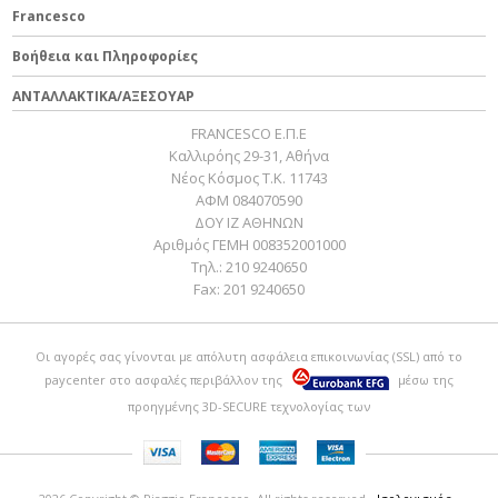
Francesco
Βοήθεια και Πληροφορίες
ΑΝΤΑΛΛΑΚΤΙΚΑ/ΑΞΕΣΟΥΑΡ
FRANCESCO Ε.Π.Ε
Καλλιρόης 29-31, Αθήνα
Νέος Κόσμος Τ.Κ. 11743
ΑΦΜ 084070590
ΔΟΥ ΙΖ ΑΘΗΝΩΝ
Αριθμός ΓΕΜΗ 008352001000
Τηλ.:
210 9240650
Fax:
201 9240650
Οι αγορές σας γίνονται με απόλυτη ασφάλεια επικοινωνίας (SSL) από το
paycenter
στο ασφαλές περιβάλλον της
μέσω της
προηγμένης 3D-SECURE τεχνολογίας των