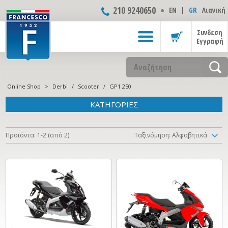
210 9240650
ΕΝ
|
GR
Λιανική
Συνδεση
Εγγραφή
Online Shop
>
Derbi
/
Scooter
/
GP1 250
ΚΑΤΗΓΟΡΙΕΣ
Προϊόντα: 1-2 (από 2)
Ταξινόμηση: Αλφαβητικά