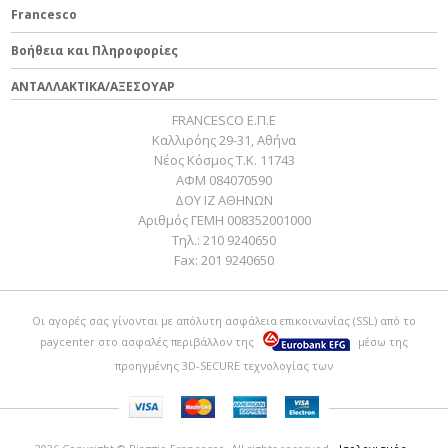
Francesco
Βοήθεια και Πληροφορίες
ΑΝΤΑΛΛΑΚΤΙΚΑ/ΑΞΕΣΟΥΑΡ
FRANCESCO Ε.Π.Ε
Καλλιρόης 29-31, Αθήνα
Νέος Κόσμος Τ.Κ. 11743
ΑΦΜ 084070590
ΔΟΥ ΙΖ ΑΘΗΝΩΝ
Αριθμός ΓΕΜΗ 008352001000
Τηλ.:
210 9240650
Fax:
201 9240650
Οι αγορές σας γίνονται με απόλυτη ασφάλεια επικοινωνίας (SSL) από το
paycenter
στο ασφαλές περιβάλλον της
μέσω της
προηγμένης 3D-SECURE τεχνολογίας των