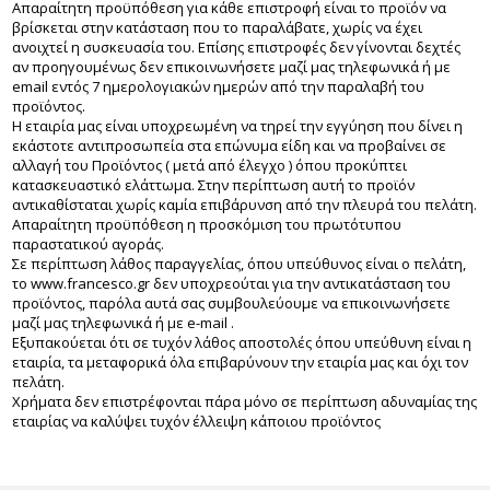
Απαραίτητη προϋπόθεση για κάθε επιστροφή είναι το προϊόν να
βρίσκεται στην κατάσταση που το παραλάβατε, χωρίς να έχει
ανοιχτεί η συσκευασία του. Επίσης επιστροφές δεν γίνονται δεχτές
αν προηγουμένως δεν επικοινωνήσετε μαζί μας τηλεφωνικά ή με
email εντός 7 ημερολογιακών ημερών από την παραλαβή του
προϊόντος.
Η εταιρία μας είναι υποχρεωμένη να τηρεί την εγγύηση που δίνει η
εκάστοτε αντιπροσωπεία στα επώνυμα είδη και να προβαίνει σε
αλλαγή του Προϊόντος ( μετά από έλεγχο ) όπου προκύπτει
κατασκευαστικό ελάττωμα. Στην περίπτωση αυτή το προϊόν
αντικαθίσταται χωρίς καμία επιβάρυνση από την πλευρά του πελάτη.
Απαραίτητη προϋπόθεση η προσκόμιση του πρωτότυπου
παραστατικού αγοράς.
Σε περίπτωση λάθος παραγγελίας, όπου υπεύθυνος είναι ο πελάτη,
το www.francesco.gr δεν υποχρεούται για την αντικατάσταση του
προϊόντος, παρόλα αυτά σας συμβουλεύουμε να επικοινωνήσετε
μαζί μας τηλεφωνικά ή με e-mail .
Εξυπακούεται ότι σε τυχόν λάθος αποστολές όπου υπεύθυνη είναι η
εταιρία, τα μεταφορικά όλα επιβαρύνουν την εταιρία μας και όχι τον
πελάτη.
Χρήματα δεν επιστρέφονται πάρα μόνο σε περίπτωση αδυναμίας της
εταιρίας να καλύψει τυχόν έλλειψη κάποιου προϊόντος