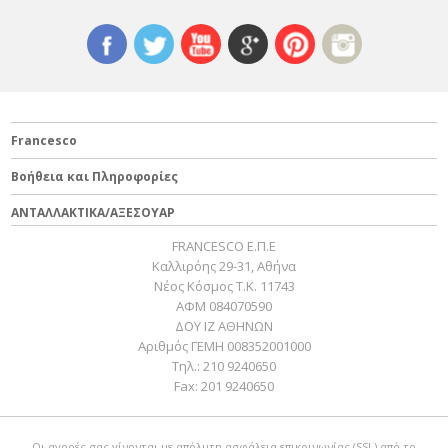
Francesco
Βοήθεια και Πληροφορίες
ΑΝΤΑΛΛΑΚΤΙΚΑ/ΑΞΕΣΟΥΑΡ
FRANCESCO Ε.Π.Ε
Καλλιρόης 29-31, Αθήνα
Νέος Κόσμος Τ.Κ. 11743
ΑΦΜ 084070590
ΔΟΥ ΙΖ ΑΘΗΝΩΝ
Αριθμός ΓΕΜΗ 008352001000
Τηλ.:
210 9240650
Fax:
201 9240650
Οι αγορές σας γίνονται με απόλυτη ασφάλεια επικοινωνίας (SSL) από το