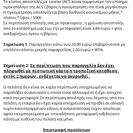
Το κόστος αποστολής με courier (ACS )είναι σύμφονα με τον επίσημο
τιμοκατάλογο της ACS ( βάρος η ογκομέτρηση ) ότι είναι μεγαλύτερο .
H Ογκομέτρηση υπολογίζεται βάση διεθνούς κανονισμού μήκος *
πλάτος * ύψος / 5000 .
Σε περίπτωση επιλογής σας με πρακτορείο , η χρέωση αποστολής
από το κατάστημα μας έως την μεταφορική είναι 4,84 ευρώ + φπα ,
ανεξαρτήτως όγκου η βάρους.
Σημείωση 1:
Παραγγελίες κάτω των 20,00 ευρώ επιβαρύνονται με
επιπλέον κόστος μικρής παραγγελίας 2,00 ευρώ + ΦΠΑ.
Σημείωση 2:
Σε περίπτωση που παραγγελία δεν έχει
πληρωθεί με πιστωτική κάρτα η τραπεζική κατάθεση ,
εντός 2 ημερών , ενδέχεται να ακυρωθεί .
Ο πελάτης δεν είναι σε καμία περίπτωση υποχρεωμένος να
παραλάβει συσκευασία η οποία είναι αλλοιωμένη ή έχει ανοιχτεί
κατά την μεταφορά. Σε περίπτωση αποδοχής του δέματος από τον
πελάτη, η εταιρία δεν έχει καμία υποχρέωση να προβεί σε αλλαγή
τυχόν κατεστραμμένου είδους ή αντικατάσταση τυχόν απώλειας
αφού τα εμπορεύματα με οποιαδήποτε μεταφορική ταξιδεύουν
πάντα με ευθύνη του πελάτη και μόνο.
Επιστροφή προϊόντων