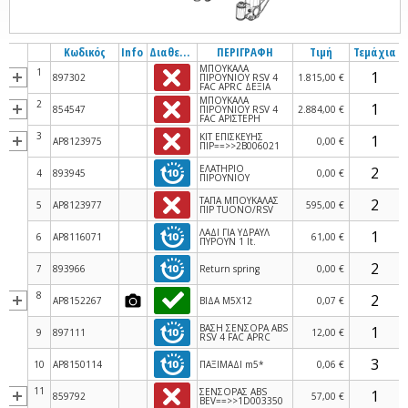
Κωδικός
Info
Διαθεσιμότητα
ΠΕΡΙΓΡΑΦΗ
Τιμή
Τεμάχια
ΜΠΟΥΚΑΛΑ
1
897302
ΠΙΡΟΥΝΙΟΥ RSV 4
1.815,00 €
FAC APRC ΔΕΞΙΑ
ΜΠΟΥΚΑΛΑ
2
854547
ΠΙΡΟΥΝΙΟΥ RSV 4
2.884,00 €
FAC ΑΡΙΣΤΕΡΗ
3
ΚΙΤ ΕΠΙΣΚΕΥΗΣ
AP8123975
0,00 €
ΠΙΡ==>>2B006021
ΕΛΑΤΗΡΙΟ
4
893945
0,00 €
ΠΙΡΟΥΝΙΟΥ
ΤΑΠΑ ΜΠΟΥΚΑΛΑΣ
5
AP8123977
595,00 €
ΠΙΡ TUONO/RSV
ΛΑΔΙ ΓΙΑ ΥΔΡΑΥΛ
6
AP8116071
61,00 €
ΠΥΡΟΥΝ 1 lt.
7
893966
Return spring
0,00 €
8
AP8152267
ΒΙΔΑ M5X12
0,07 €
ΒΑΣΗ ΣΕΝΣΟΡΑ ABS
9
897111
12,00 €
RSV 4 FAC APRC
10
AP8150114
ΠΑΞΙΜΑΔΙ m5*
0,06 €
11
ΣΕΝΣΟΡΑΣ ABS
859792
57,00 €
BEV==>>1D003350