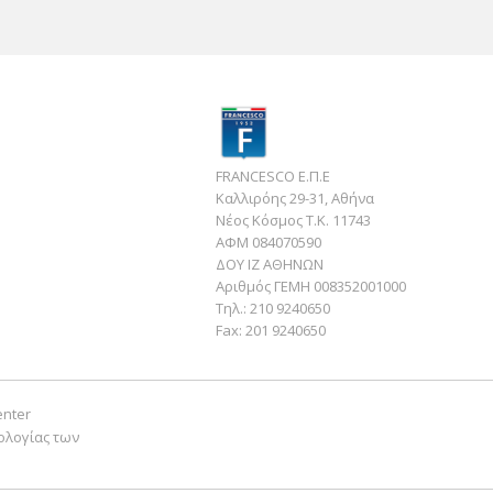
FRANCESCO Ε.Π.Ε
Καλλιρόης 29-31, Αθήνα
Νέος Κόσμος Τ.Κ. 11743
ΑΦΜ 084070590
ΔΟΥ ΙΖ ΑΘΗΝΩΝ
Αριθμός ΓΕΜΗ 008352001000
Τηλ.:
210 9240650
Fax:
201 9240650
enter
ολογίας των