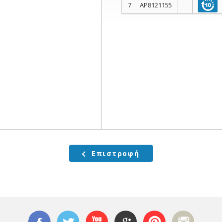
7
AP8121155
Επιστροφή