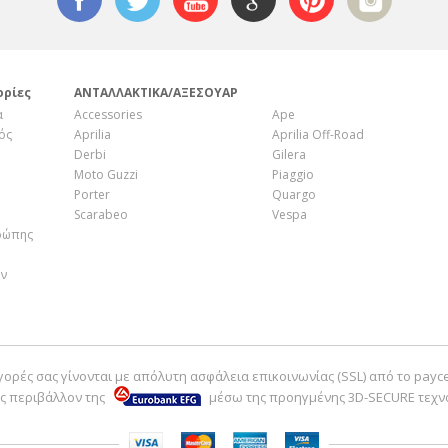
ορίες
ΑΝΤΑΛΛΑΚΤΙΚΑ/ΑΞΕΣΟΥΑΡ
α
Accessories
Ape
ός
Aprilia
Aprilia Off-Road
Derbi
Gilera
Moto Guzzi
Piaggio
Porter
Quargo
Scarabeo
Vespa
ρώπης
ην
γορές σας γίνονται με απόλυτη ασφάλεια επικοινωνίας (SSL) από το payc
ς περιβάλλον της
μέσω της προηγμένης 3D-SECURE τεχν