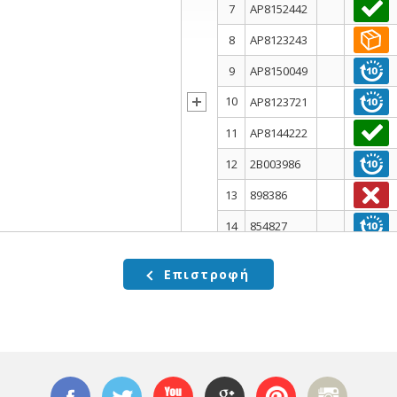
7
AP8152442
8
AP8123243
9
AP8150049
10
AP8123721
11
AP8144222
12
2B003986
13
898386
14
854827
15
AP9100205
Επιστροφή
16
AP8150236
17
AP8152187
18
AP8161088