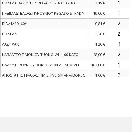
ΡΟΔΕΛΑ ΒΑΣΗΣ ΠΙΡ. PEGASO STRADA-TRAIL
2,19 €
ΠΑΞΙΜΑΔΙ ΒΑΣΗΣ ΠΥΡΟΥΝΙΟΥ PEGASO STRADA-
19,00 €
ΒΙΔΑ M10x60*
0,81 €
ΡΟΔΕΛΑ
2,70 €
ΛΑΣΤΙΧΑΚΙ
1,20 €
ΚΑΒΑΛΕΤΟ ΤΙΜΟΝΙΟΥ TUONO V4 1100 ΚΑΤΩ
48,00 €
ΠΛΑΚΑ ΠΙΡΟΥΝΙΟΥ DORSO 750/FAC NEW VER
163,00 €
ΑΠΟΣΤΑΤΗΣ ΠΛΑΚΑΣ ΤΙΜ SHIVER/MANA/DORSO
1,00 €
ΠΟΤΗΡΙ ΠΙΡΟΥΝΙΟΥ SXV/RXV 450-550 ΚΑΤΩ
5,39 €
ΒΙΔΑ m8x35
1,70 €
ΒΙΔΑ ΜΑΡΣΠΙΕ M8X30 SHIVER 750
0,38 €
ΤΑΠΑ ΠΛΑΚΑΣ ΤΙΜ SHIVER 750-DORSO 900
0,33 €