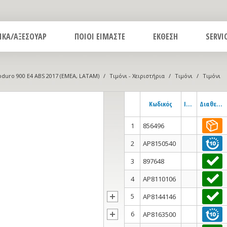
ΙΚΑ/ΑΞΕΣΟΥΑΡ
ΠΟΙΟΙ ΕΙΜΑΣΤΕ
ΕΚΘΕΣΗ
SERVI
duro 900 E4 ABS 2017 (EMEA, LATAM)
/
Τιμόνι - Χειριστήρια
/
Τιμόνι
/
Τιμόνι
Κωδικός
Info
Διαθεσιμότητα
1
856496
2
AP8150540
3
897648
4
AP8110106
5
AP8144146
6
AP8163500