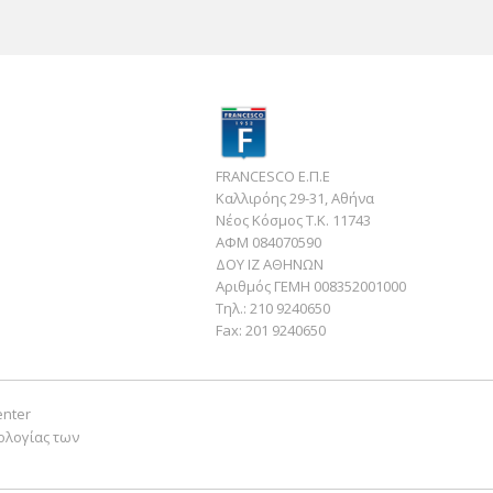
FRANCESCO Ε.Π.Ε
Καλλιρόης 29-31, Αθήνα
Νέος Κόσμος Τ.Κ. 11743
ΑΦΜ 084070590
ΔΟΥ ΙΖ ΑΘΗΝΩΝ
Αριθμός ΓΕΜΗ 008352001000
Τηλ.:
210 9240650
Fax:
201 9240650
enter
ολογίας των