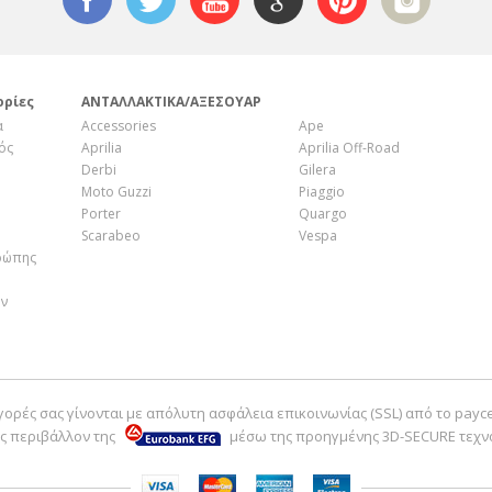
ορίες
ΑΝΤΑΛΛΑΚΤΙΚΑ/ΑΞΕΣΟΥΑΡ
α
Accessories
Ape
ός
Aprilia
Aprilia Off-Road
Derbi
Gilera
Moto Guzzi
Piaggio
Porter
Quargo
Scarabeo
Vespa
ρώπης
ην
γορές σας γίνονται με απόλυτη ασφάλεια επικοινωνίας (SSL) από το payc
ς περιβάλλον της
μέσω της προηγμένης 3D-SECURE τεχν