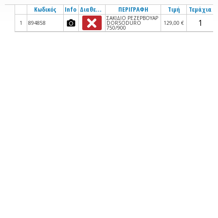
Κωδικός
Info
Διαθεσιμότητα
ΠΕΡΙΓΡΑΦΗ
Τιμή
Τεμάχια
ΣΑΚΙΔΙΟ ΡΕΖΕΡΒΟΥΑΡ
1
894858
DORSODURO
129,00 €
750/900