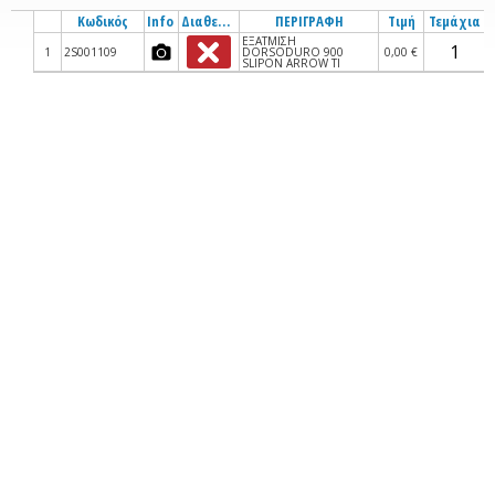
Κωδικός
Info
Διαθεσιμότητα
ΠΕΡΙΓΡΑΦΗ
Τιμή
Τεμάχια
ΕΞΑΤΜΙΣΗ
1
2S001109
DORSODURO 900
0,00 €
SLIPON ARROW ΤΙ