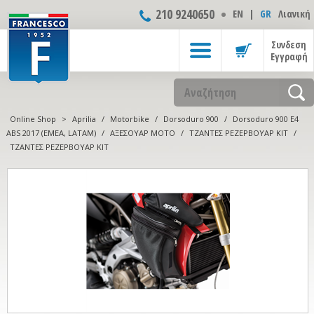
210 9240650
ΕΝ
|
GR
Λιανική
Συνδεση
Εγγραφή
Online Shop
>
Aprilia
/
Motorbike
/
Dorsoduro 900
/
Dorsoduro 900 E4
ABS 2017 (EMEA, LATAM)
/
ΑΞΕΣΟΥΑΡ ΜOTO
/
ΤΖΑΝΤΕΣ ΡΕΖΕΡΒΟΥΑΡ ΚΙΤ
/
ΤΖΑΝΤΕΣ ΡΕΖΕΡΒΟΥΑΡ ΚΙΤ