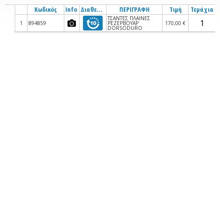
Κωδικός
Info
Διαθεσιμότητα
ΠΕΡΙΓΡΑΦΗ
Τιμή
Τεμάχια
ΤΣΑΝΤΕΣ ΠΛΑΙΝΕΣ
1
894859
ΡΕΖΕΡΒΟΥΑΡ
170,00 €
DORSODURO