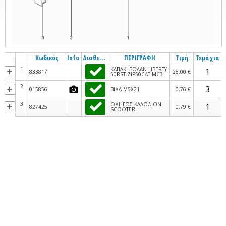
Κωδικός
Info
Διαθεσιμότητα
ΠΕΡΙΓΡΑΦΗ
Τιμή
Τεμάχια
1
ΚΑΠΑΚΙ ΒΟΛΑΝ LIBERTY
833817
28,00 €
50RST-ΖΙΡ50CAT-MC3
2
015856
ΒΙΔΑ M5X21
0,76 €
3
ΟΔΗΓΟΣ ΚΑΛΩΔΙΩΝ
827425
0,79 €
SCOOTER