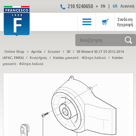
210 9240650
ΕΝ
|
GR
Λιανική
Συνδεση
Εγγραφή
Online Shop
>
Aprilia
/
Scooter
/
SR
/
SR Motard 50 2T E3 2012-2014
(APAC, EMEA)
/
Κινητήρας
/
Καπάκι μανιατό - Φίλτρο λαδιού
/
Καπάκι
μανιατό - Φίλτρο λαδιού