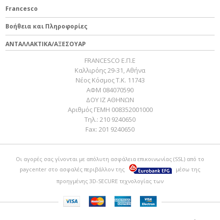
Francesco
Βοήθεια και Πληροφορίες
ΑΝΤΑΛΛΑΚΤΙΚΑ/ΑΞΕΣΟΥΑΡ
FRANCESCO Ε.Π.Ε
Καλλιρόης 29-31, Αθήνα
Νέος Κόσμος Τ.Κ. 11743
ΑΦΜ 084070590
ΔΟΥ ΙΖ ΑΘΗΝΩΝ
Αριθμός ΓΕΜΗ 008352001000
Τηλ.:
210 9240650
Fax:
201 9240650
Οι αγορές σας γίνονται με απόλυτη ασφάλεια επικοινωνίας (SSL) από το
paycenter
στο ασφαλές περιβάλλον της
μέσω της
προηγμένης 3D-SECURE τεχνολογίας των