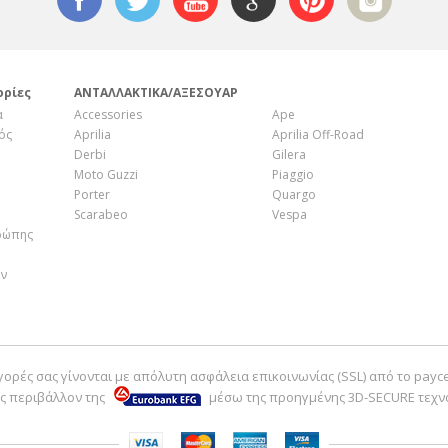
ορίες
ΑΝΤΑΛΛΑΚΤΙΚΑ/ΑΞΕΣΟΥΑΡ
α
Accessories
Ape
ός
Aprilia
Aprilia Off-Road
Derbi
Gilera
Moto Guzzi
Piaggio
Porter
Quargo
Scarabeo
Vespa
ρώπης
ην
γορές σας γίνονται με απόλυτη ασφάλεια επικοινωνίας (SSL) από το payc
ς περιβάλλον της
μέσω της προηγμένης 3D-SECURE τεχν