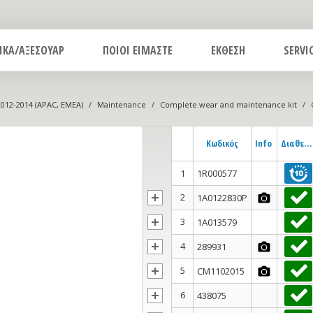
ΙΚΑ/ΑΞΕΣΟΥΑΡ
ΠΟΙΟΙ ΕΙΜΑΣΤΕ
ΕΚΘΕΣΗ
SERVI
2012-2014 (APAC, EMEA)
/
Maintenance
/
Complete wear and maintenance kit
/
Κωδικός
Info
Διαθεσιμότητα
1
1R000577
2
1A0122830P
3
1A013579
4
289931
5
CM1102015
6
438075