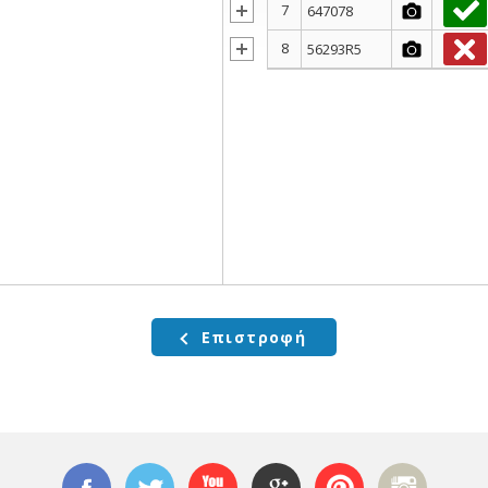
7
647078
8
56293R5
Επιστροφή