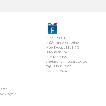
FRANCESCO Ε.Π.Ε
Καλλιρόης 29-31, Αθήνα
Νέος Κόσμος Τ.Κ. 11743
ΑΦΜ 084070590
ΔΟΥ ΙΖ ΑΘΗΝΩΝ
Αριθμός ΓΕΜΗ 008352001000
Τηλ.:
210 9240650
Fax:
201 9240650
enter
ολογίας των