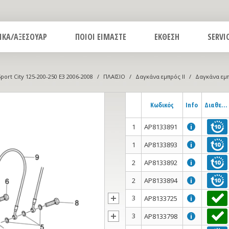
ΙΚΑ/ΑΞΕΣΟΥΑΡ
ΠΟΙΟΙ ΕΙΜΑΣΤΕ
ΕΚΘΕΣΗ
SERVI
Sport City 125-200-250 E3 2006-2008
/
ΠΛΑΙΣΙΟ
/
Δαγκάνα εμπρός II
/
Δαγκάνα εμπ
Κωδικός
Info
Διαθεσιμότητα
1
AP8133891
i
1
AP8133893
i
2
AP8133892
i
2
AP8133894
i
3
AP8133725
i
3
AP8133798
i