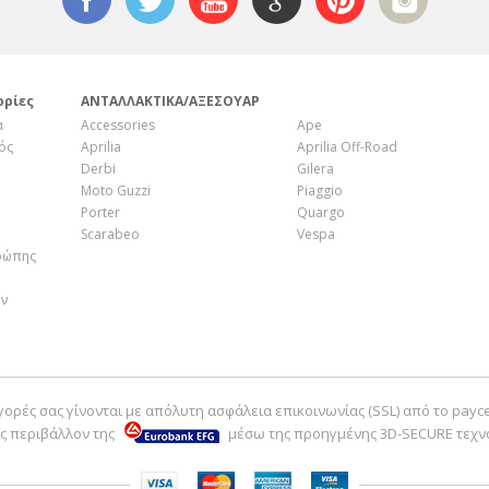
ορίες
ΑΝΤΑΛΛΑΚΤΙΚΑ/ΑΞΕΣΟΥΑΡ
α
Accessories
Ape
ός
Aprilia
Aprilia Off-Road
Derbi
Gilera
Moto Guzzi
Piaggio
Porter
Quargo
Scarabeo
Vespa
ρώπης
ην
γορές σας γίνονται με απόλυτη ασφάλεια επικοινωνίας (SSL) από το payc
ς περιβάλλον της
μέσω της προηγμένης 3D-SECURE τεχν