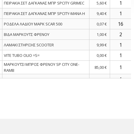
ΠΕΙΡΑΚΙΑ ΣΕΤ ΔΑΓΚΑΝΑΣ ΜΠΡ SPCITY GRIMEC
5,60 €
ΠΕΙΡΑΚΙΑ ΣΕΤ ΔΑΓΚΑΝΑΣ ΜΠΡ SPCITY-MANA H
9,40 €
ΡΟΔΕΛΑ ΛΑΔΙΟΥ ΜΑΡΚ SCAR 500
0,07 €
ΒΙΔΑ ΜΑΡΚΟΥΤΣ ΦΡΕΝΟΥ
1,00 €
ΛΑΜΑΚΙ ΣΤΗΡΙΞΗΣ SCOOTER
9,99 €
VITE TUBO OLIO =S=
0,00 €
ΜΑΡΚΟΥΤΣΙ ΜΠΡΟΣ ΦΡΕΝΟΥ SP CITY ONE-
85,00 €
RAMB
ΚΙΤ ΕΠΙΣΚΕΥΗΣ ΔΑΓΚ SCAR 500 ΜΠΡΟΣ
20,00 €
ΚΙΤ ΕΠΙΣΚΕΥΗΣ ΔΑΓΚ SP CITY 125-200 HTon
22,00 €
ΕΞΑΕΡΩΤΗΡΑΣ ΔΑΓΚΑΝΑΣ SP CITY HT
0,00 €
ΕΞΑΕΡΩΤΗΡΑΣ ΔΑΓΚΑΝΑΣ ΜΠΡ SCAR 500
18,00 €
ΛΑΣΤΙΧΑΚΙ ΕΞΑΕΡ ΔΑΓΚΑΝ SCAR 500
7,20 €
Bleed valve cap
0,00 €