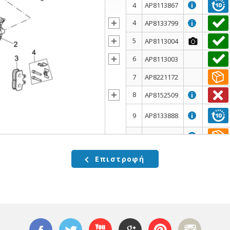
4
AP8113867
i
4
AP8133799
i
5
AP8113004
6
AP8113003
7
AP8221172
8
AP8152509
i
9
AP8133888
i
10
AP8133610
i
10
AP8133801
i
Επιστροφή
11
AP8133800
i
11
AP8213108
i
12
AP8113005
i
12
AP8213575
i