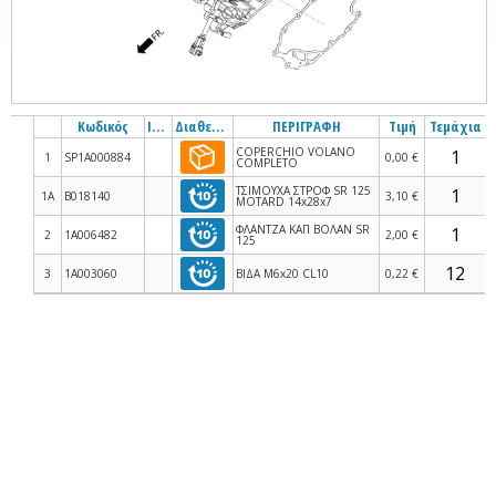
Κωδικός
Info
Διαθεσιμότητα
ΠΕΡΙΓΡΑΦΗ
Τιμή
Τεμάχια
COPERCHIO VOLANO
1
SP1A000884
0,00 €
COMPLETO
ΤΣΙΜΟΥΧΑ ΣΤΡΟΦ SR 125
1A
B018140
3,10 €
MOTARD 14x28x7
ΦΛΑΝΤΖΑ ΚΑΠ ΒΟΛΑΝ SR
2
1A006482
2,00 €
125
3
1A003060
ΒΙΔΑ M6x20 CL10
0,22 €