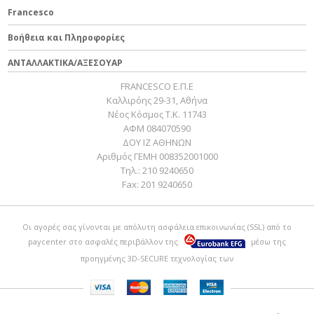
Francesco
Βοήθεια και Πληροφορίες
ΑΝΤΑΛΛΑΚΤΙΚΑ/ΑΞΕΣΟΥΑΡ
FRANCESCO Ε.Π.Ε
Καλλιρόης 29-31, Αθήνα
Νέος Κόσμος Τ.Κ. 11743
ΑΦΜ 084070590
ΔΟΥ ΙΖ ΑΘΗΝΩΝ
Αριθμός ΓΕΜΗ 008352001000
Τηλ.:
210 9240650
Fax:
201 9240650
Οι αγορές σας γίνονται με απόλυτη ασφάλεια επικοινωνίας (SSL) από το
paycenter
στο ασφαλές περιβάλλον της
μέσω της
προηγμένης 3D-SECURE τεχνολογίας των