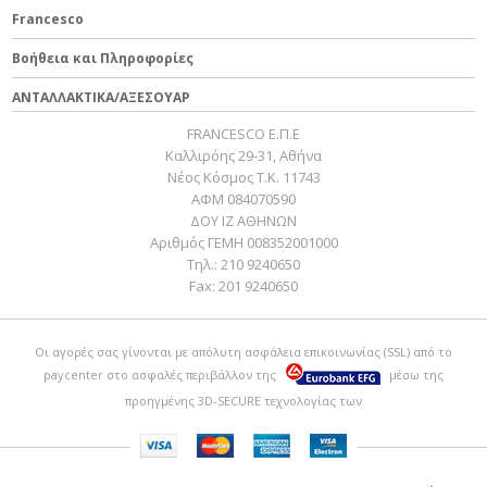
Francesco
Βοήθεια και Πληροφορίες
ΑΝΤΑΛΛΑΚΤΙΚΑ/ΑΞΕΣΟΥΑΡ
FRANCESCO Ε.Π.Ε
Καλλιρόης 29-31, Αθήνα
Νέος Κόσμος Τ.Κ. 11743
ΑΦΜ 084070590
ΔΟΥ ΙΖ ΑΘΗΝΩΝ
Αριθμός ΓΕΜΗ 008352001000
Τηλ.:
210 9240650
Fax:
201 9240650
Οι αγορές σας γίνονται με απόλυτη ασφάλεια επικοινωνίας (SSL) από το
paycenter
στο ασφαλές περιβάλλον της
μέσω της
προηγμένης 3D-SECURE τεχνολογίας των