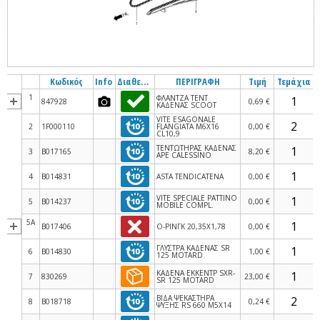
Κωδικός
Info
Διαθεσιμότητα
ΠΕΡΙΓΡΑΦΗ
Τιμή
Τεμάχια
1
ΦΛΑΝΤΖΑ ΤΕΝΤ
847928
0,69 €
ΚΑΔΕΝΑΣ SCOOT
VITE ESAGONALE
2
1F000110
FLANGIATA M6X16
0,00 €
CL10,9
ΤΕΝΤΩΤΗΡΑΣ ΚΑΔΕΝΑΣ
3
B017165
8,20 €
ΑΡΕ CALESSINO
4
B014831
ASTA TENDICATENA
0,00 €
VITE SPECIALE PATTINO
5
B014237
0,00 €
MOBILE COMPL.
5A
B017406
Ο-ΡΙΝΓΚ 20,35X1,78
0,00 €
ΓΛΥΣΤΡΑ ΚΑΔΕΝΑΣ SR
6
B014830
1,00 €
125 MOTARD
ΚΑΔΕΝΑ ΕΚΚΕΝΤΡ SXR-
7
830269
23,00 €
SR 125 MOTARD
ΒΙΔΑ ΨΕΚΑΣΤΗΡΑ
8
B018718
0,24 €
ΨΥΞΗΣ RS 660 M5X14