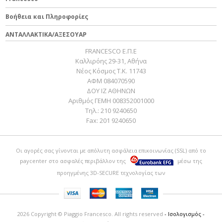
Βοήθεια και Πληροφορίες
ΑΝΤΑΛΛΑΚΤΙΚΑ/ΑΞΕΣΟΥΑΡ
FRANCESCO Ε.Π.Ε
Καλλιρόης 29-31, Αθήνα
Νέος Κόσμος Τ.Κ. 11743
ΑΦΜ 084070590
ΔΟΥ ΙΖ ΑΘΗΝΩΝ
Αριθμός ΓΕΜΗ 008352001000
Τηλ.:
210 9240650
Fax:
201 9240650
Οι αγορές σας γίνονται με απόλυτη ασφάλεια επικοινωνίας (SSL) από το
paycenter
στο ασφαλές περιβάλλον της
μέσω της
προηγμένης 3D-SECURE τεχνολογίας των
2026 Copyright © Piaggio Francesco. All rights reserved
- Ισολογισμός -