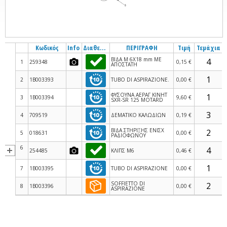
Κωδικός
Info
Διαθεσιμότητα
ΠΕΡΙΓΡΑΦΗ
Τιμή
Τεμάχια
ΒΙΔΑ M 6X18 mm ΜΕ
1
259348
0,15 €
ΑΠΟΣΤΑΤΗ
2
1B003393
TUBO DI ASPIRAZIONE.
0,00 €
ΦΥΣΟΥΝΑ ΑΕΡΑΓ ΚΙΝΗΤ
3
1B003394
9,60 €
SXR-SR 125 MOTARD
4
709519
ΔΕΜΑΤΙΚΟ ΚΑΛΩΔΙΩΝ
0,19 €
ΒΙΔΑ ΣΤΗΡΙΞΗΣ ΕΝΙΣΧ
5
018631
0,00 €
ΡΑΔΙΟΦΩΝΟΥ
6
254485
ΚΛΙΠΣ M6
0,46 €
7
1B003395
TUBO DI ASPIRAZIONE
0,00 €
SOFFIETTO DI
8
1B003396
0,00 €
ASPIRAZIONE