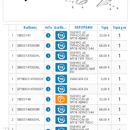
Κωδικός
Info
Διαθεσιμότητα
ΠΕΡΙΓΡΑΦΗ
Τιμή
Τεμάχια
ΠΛΕΥΡΟ ΔΕ
1
1B003147
i
ΤΥΡΗΟΟΝ-SR
32,00 €
MY18 AΒΑΦΟ
ΠΛΕΥΡΟ ΔΕ
1
SB003147000BR
i
ΤΥΡΗΟΟΝ-SR
68,00 €
MY18 ΛΕΥΚΟ 544
ΠΛΕΥΡΟ ΔΕ
1
SB003147000HL
i
ΤΥΡΗΟΟΝ-SR
68,00 €
MY18 ΓΚΡΙ 700/C
ΠΛΕΥΡΟ ΔΕ
ΤΥΡΗΟΟΝ-SR
1
SB003147000NL
i
68,00 €
MY18 ΜΑΥΡΟ ΜΑΤ
85/
1
SP1B003147000DX
i
FIANCATA DX
0,00 €
1
SP1B003147000R7
i
FIANCATA DX
0,00 €
ΠΛΕΥΡΟ ΑΡ
2
1B003148
i
ΤΥΡΗΟΟΝ-SR
32,00 €
MY18 AΒΑΦΟ
ΠΛΕΥΡΟ ΑΡ
2
SB003148000BR
i
ΤΥΡΗΟΟΝ-SR
68,00 €
MY18 ΛΕΥΚΟ 544
ΠΛΕΥΡΟ ΑΡ
2
SB003148000HL
i
ΤΥΡΗΟΟΝ-SR
68,00 €
MY18 ΓΚΡΙ 700/C
ΠΛΕΥΡΟ ΑΡ
2
ΤΥΡΗΟΟΝ-SR