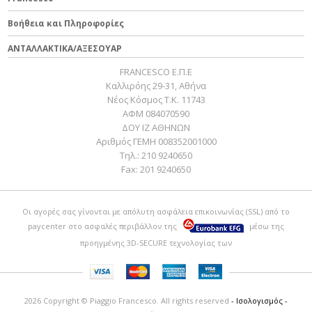
Βοήθεια και Πληροφορίες
ΑΝΤΑΛΛΑΚΤΙΚΑ/ΑΞΕΣΟΥΑΡ
FRANCESCO Ε.Π.Ε
Καλλιρόης 29-31, Αθήνα
Νέος Κόσμος Τ.Κ. 11743
ΑΦΜ 084070590
ΔΟΥ ΙΖ ΑΘΗΝΩΝ
Αριθμός ΓΕΜΗ 008352001000
Τηλ.:
210 9240650
Fax:
201 9240650
Οι αγορές σας γίνονται με απόλυτη ασφάλεια επικοινωνίας (SSL) από το
paycenter
στο ασφαλές περιβάλλον της
μέσω της
προηγμένης 3D-SECURE τεχνολογίας των
2026 Copyright © Piaggio Francesco. All rights reserved
- Ισολογισμός -