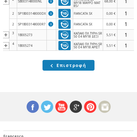
SB003148000NL
i
68,00 €
MY18 ΜΑΥΡΟ ΜΑΤ
85/
2
SP1B003148000DX
i
FIANCATA SX
0,00 €
2
SP1B003148000R7
i
FIANCATA SX
0,00 €
3
ΚΑΠΑΚΙ ΠΛ TYPH-SR
1B005273
5,51 €
50 E4 MY18 ΔΕΞΙ
4
ΚΑΠΑΚΙ ΠΛ TYPH-SR
1B005274
5,51 €
50 E4 MY18 ΑΡΙΣΤ
5
259372
ΒΙΔΑ M4,2X24 mm
0,06 €
ΑΣΦΑΛΕΙΑ ΜΕΣΑΙΑ
Επιστροφή
6
CM017410
ΓΙΑ ΛΑΜΑΡΙΝΟΒΙΔΑ
0,11 €
ΣΕ ΠΛ
7
270793
ΒΙΔΑ D3,8x16
0,06 €
8
259349
ΒΙΔΑ 4,2X13
0,06 €
Francesco