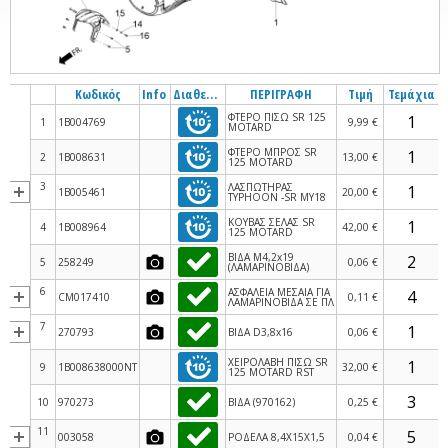
Κωδικός
Info
Διαθεσιμότητα
ΠΕΡΙΓΡΑΦΗ
Τιμή
Τεμάχια
ΦΤΕΡΟ ΠΙΣΩ SR 125
1
1B004769
9,99 €
MOTARD
ΦΤΕΡΟ ΜΠΡΟΣ SR
2
1B008631
13,00 €
125 MOTARD
3
ΛΑΣΠΩΤΗΡΑΣ
1B005461
20,00 €
ΤΥΡΗΟΟΝ -SR MY18
ΚΟΥΒΑΣ ΣΕΛΑΣ SR
4
1B008964
42,00 €
125 MOTARD
ΒΙΔΑ M4,2x19
5
258249
0,06 €
(ΛΑΜΑΡΙΝΟΒΙΔΑ)
6
ΑΣΦΑΛΕΙΑ ΜΕΣΑΙΑ ΓΙΑ
CM017410
0,11 €
ΛΑΜΑΡΙΝΟΒΙΔΑ ΣΕ ΠΛ
7
270793
ΒΙΔΑ D3,8x16
0,06 €
ΧΕΙΡΟΛΑΒΗ ΠΙΣΩ SR
9
1B008638000NT
32,00 €
125 MOTARD RST
10
970273
ΒΙΔΑ (970162)
0,25 €
11
003058
ΡΟΔΕΛΑ 8,4X15X1,5
0,04 €