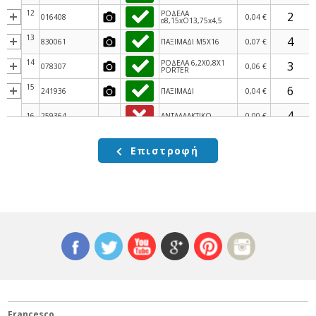
12
ΡΟΔΕΛΑ
016408
0,04 €
o8,15xO13,75x4,5
13
830061
ΠΑΞΙΜΑΔΙ M5X16
0,07 €
14
ΡΟΔΕΛΑ 6,2X0,8X1
078307
0,06 €
PORTER
15
241936
ΠΑΞΙΜΑΔΙ
0,04 €
16
259364
ΑΝΤΑΛΛΑΚΤΙΚΟ
0,00 €
17
1B003585
BUSSOLA
0,00 €
Επιστροφή
18
CM178608
ΒΙΔΑ TORX
0,07 €
Francesco