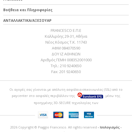
Βοήθεια και Πληροφορίες
ΑΝΤΑΛΛΑΚΤΙΚΑ/ΑΞΕΣΟΥΑΡ
FRANCESCO Ε.Π.Ε
Καλλιρόης 29-31, Αθήνα
Νέος Κόσμος Τ.Κ. 11743
ΑΦΜ 084070590
ΔΟΥ ΙΖ ΑΘΗΝΩΝ
Αριθμός ΓΕΜΗ 008352001000
Τηλ.:
210 9240650
Fax:
201 9240650
Οι αγορές σας γίνονται με απόλυτη ασφάλεια επικοινωνίας (SSL) από το
paycenter
στο ασφαλές περιβάλλον της
μέσω της
προηγμένης 3D-SECURE τεχνολογίας των
2026 Copyright © Piaggio Francesco. All rights reserved
- Ισολογισμός -