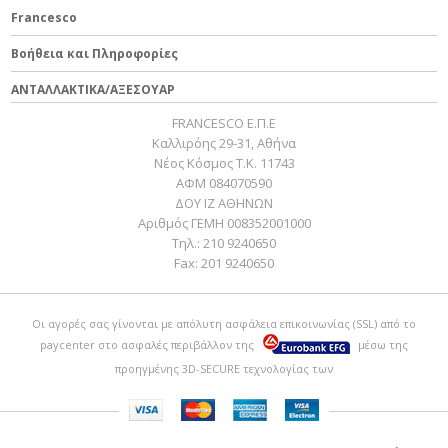
ΜΑΝΙΒΕΛΑ SR MOTARD
Francesco
23
1A008057
16,00 €
125-150
24
B014094
ΑΝΤΑΛΛΑΚΤΙΚΟ
0,00 €
Βοήθεια και Πληροφορίες
MOLLA BLOCCAGGIO
25
B016419
0,00 €
ΑΝΤΑΛΛΑΚΤΙΚΑ/ΑΞΕΣΟΥΑΡ
PEDIVELLA
FRANCESCO Ε.Π.Ε
Καλλιρόης 29-31, Αθήνα
Νέος Κόσμος Τ.Κ. 11743
ΑΦΜ 084070590
ΔΟΥ ΙΖ ΑΘΗΝΩΝ
Αριθμός ΓΕΜΗ 008352001000
Τηλ.:
210 9240650
Fax:
201 9240650
Οι αγορές σας γίνονται με απόλυτη ασφάλεια επικοινωνίας (SSL) από το
paycenter
στο ασφαλές περιβάλλον της
μέσω της
προηγμένης 3D-SECURE τεχνολογίας των