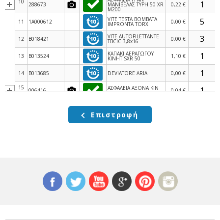
10
288673
ΜΑΝΙΒΕΛΑΣ ΤΥΡΗ 50 ΧR
0,22 €
M200
VITE TESTA BOMBATA
11
1A000612
0,00 €
IMPRONTA TORX
VITE AUTOFILETTANTE
12
B018421
0,00 €
TBCIC 3,8x16
ΚΑΠΑΚΙ ΑΕΡΑΓΩΓΟΥ
13
B013524
1,10 €
ΚΙΝΗΤ SXR 50
14
B013685
DEVIATORE ARIA
0,00 €
15
ΑΣΦΑΛΕΙΑ ΑΞΟΝΑ ΚΙΝ
006416
0,04 €
SKIP-HEX 16mm
16
B017445
BUSSOLA
0,00 €
Επιστροφή
17
433987
ΑΣΦΑΛΕΙΑ
0,35 €
18
1A008521
ΒΙΔΑ TORX
0,14 €
19
1A003060
ΒΙΔΑ M6x20 CL10
0,22 €
ΚΑΠΑΚΙ ΚΙΝΗΤΗΡΑ
20
1A005843
2,00 €
APRILIA SXR 50 ΜΙΚΡΟ
21
B014041
ΑΝΤΑΛΛΑΚΤΙΚΟ
0,00 €
VITE A TESTA
22
1A007571
0,00 €
ESAGONALE FLANGIATA