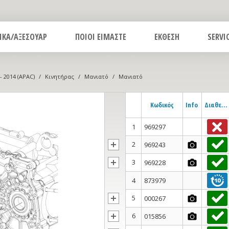
ΙΚΑ/ΑΞΕΣΟΥΑΡ
ΠΟΙΟΙ ΕΙΜΑΣΤΕ
ΕΚΘΕΣΗ
SERVI
 - 2014 (APAC)
/
Κινητήρας
/
Μανιατό
/
Μανιατό
Κωδικός
Info
Διαθεσιμότητα
1
969297
2
969243
3
969228
4
873979
5
000267
6
015856