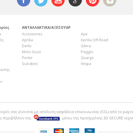
ορίες
ΑΝΤΑΛΛΑΚΤΙΚΑ/ΑΞΕΣΟΥΑΡ
α
Accessories
Ape
ός
Aprilia
Aprilia Off-Road
Derbi
Gilera
Moto Guzzi
Piaggio
Porter
Quargo
Scarabeo
Vespa
ρώπης
ην
γορές σας γίνονται με απόλυτη ασφάλεια επικοινωνίας (SSL) από το payc
ς περιβάλλον της
μέσω της προηγμένης 3D-SECURE τεχν