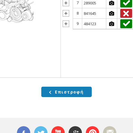
7
289005
8
841645
9
484123
Επιστροφή