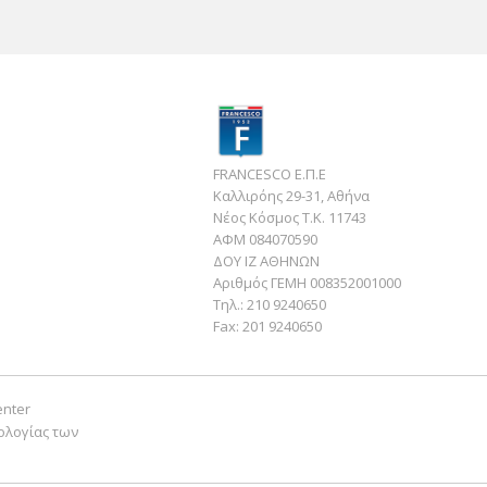
FRANCESCO Ε.Π.Ε
Καλλιρόης 29-31, Αθήνα
Νέος Κόσμος Τ.Κ. 11743
ΑΦΜ 084070590
ΔΟΥ ΙΖ ΑΘΗΝΩΝ
Αριθμός ΓΕΜΗ 008352001000
Τηλ.:
210 9240650
Fax:
201 9240650
enter
ολογίας των