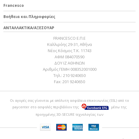
Francesco
Βοήθεια και Πληροφορίες
ΑΝΤΑΛΛΑΚΤΙΚΑ/ΑΞΕΣΟΥΑΡ
FRANCESCO Ε.Π.Ε
Καλλιρόης 29-31, Αθήνα
Νέος Κόσμος Τ.Κ. 11743
ΑΦΜ 084070590
ΔΟΥ ΙΖ ΑΘΗΝΩΝ
Αριθμός ΓΕΜΗ 008352001000
Τηλ.:
210 9240650
Fax:
201 9240650
Οι αγορές σας γίνονται με απόλυτη ασφάλεια επικοινωνίας (SSL) από το
paycenter
στο ασφαλές περιβάλλον της
μέσω της
προηγμένης 3D-SECURE τεχνολογίας των