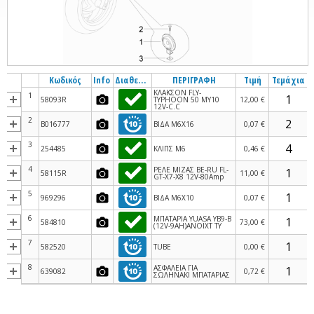
Κωδικός
Info
Διαθεσιμότητα
ΠΕΡΙΓΡΑΦΗ
Τιμή
Τεμάχια
ΚΛΑΚΣΟΝ FLY-
1
58093R
TYPHOON 50 MY10
12,00 €
12V-C.C
2
B016777
ΒΙΔΑ M6X16
0,07 €
3
254485
ΚΛΙΠΣ M6
0,46 €
4
ΡΕΛΕ ΜΙΖΑΣ BE-RU FL-
58115R
11,00 €
GT-Χ7-X8 12V-80Amp
5
969296
ΒΙΔΑ M6X10
0,07 €
6
ΜΠΑΤΑΡΙΑ YUASA YB9-B
584810
73,00 €
(12V-9AH)ΑΝΟΙΧΤ ΤΥ
7
582520
TUBE
0,00 €
8
ΑΣΦΑΛΕΙΑ ΓΙΑ
639082
0,72 €
ΣΩΛΗΝΑΚΙ ΜΠΑΤΑΡΙΑΣ