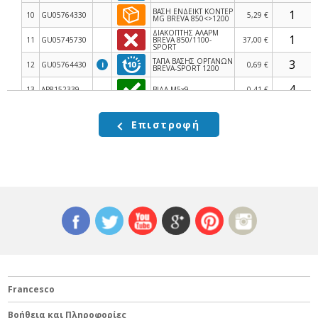
ΒΑΣΗ ΕΝΔΕΙΚΤ ΚΟΝΤΕΡ
10
GU05764330
5,29 €
MG BREVA 850<>1200
ΔΙΑΚΟΠΤΗΣ ΑΛΑΡΜ
11
GU05745730
BREVA 850/1100-
37,00 €
SPORT
ΤΑΠΑ ΒΑΣΗΣ ΟΡΓΑΝΩΝ
12
GU05764430
i
0,69 €
BREVA-SPORT 1200
13
AP8152339
ΒΙΔΑ M5x9
0,41 €
14
GU05764530
Plate
0,00 €
Επιστροφή
15
AP8150421
ΒΙΔΑΚΙ
1,70 €
ΑΙΣΘΗΤΗΡΑΣ ΘΕΡΜ
16
AP8124936
ΑΕΡΑ CAPO-MANA-
26,99 €
SHIV-STE
17
GU90274002
Washer For Shafts D8
0,00 €
ΔΙΑΚΟΠΤΗΣ
18
GU05782530
ΚΕΝΤΡΙΚΟΣ MG
242,00 €
850<>1200
19
GU98682430
ΒΙΔΑ M8 X 30
0,24 €
20
AP8152238
Shear rivet M8 x 28 d.b.
0,00 €
Francesco
21
AP8152334
ΒΙΔΑ
1,70 €
ΑΙΣΘΗΤΗΡΑΣ ΚΟΝΤΕΡ
22
AP8124985
i
CAPO-SX125-BREVA-
107,00 €
Βοήθεια και Πληροφορίες