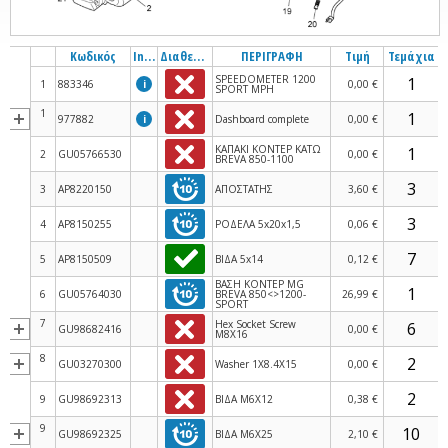
Κωδικός
Info
Διαθεσιμότητα
ΠΕΡΙΓΡΑΦΗ
Τιμή
Τεμάχια
SPEEDOMETER 1200
1
883346
i
0,00 €
SPORT MPH
1
977882
i
Dashboard complete
0,00 €
ΚΑΠΑΚΙ ΚΟΝΤΕΡ ΚΑΤΩ
2
GU05766530
0,00 €
BREVA 850-1100
3
AP8220150
ΑΠΟΣΤΑΤΗΣ
3,60 €
4
AP8150255
ΡΟΔΕΛΑ 5x20x1,5
0,06 €
5
AP8150509
ΒΙΔΑ 5x14
0,12 €
ΒΑΣΗ ΚΟΝΤΕΡ MG
6
GU05764030
BREVA 850<>1200-
26,99 €
SPORT
7
Hex Socket Screw
GU98682416
0,00 €
M8X16
8
GU03270300
Washer 1X8.4X15
0,00 €
9
GU98692313
ΒΙΔΑ M6Χ12
0,38 €
9
GU98692325
ΒΙΔΑ M6Χ25
2,10 €