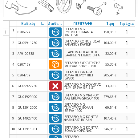
Κωδικός
Info
Διαθεσιμότητα
ΠΕΡΙΓΡΑΦΗ
Τιμή
Τεμάχια
ΕΡΓΑΛΕΙΟ MG
1
020677Y
ΡΥΘΜΙΣΗΣ ΙΜΑΝΤΑ
158,01 €
ΚΙΝΗΤ V8
ΕΡΓΑΛΕΙΟ ΚΩΝΟΣ ΕΙΣΑΓ
2
GU05911730
104,00 €
ΚΑΠΑΚΙΟΥ ΚΑΡΤΕΡ
ΕΞΑΡΤΗΜΑ ΕΙΣΑΓΩΓΗΣ
3
AP9100838
32,00 €
ΒΑΛΒΙΔΩΝ ΕΙΔΙΚΟ ΕΡΓΑ
ΕΡΓΑΛΕΙΟ ΣΥΓΚΡΑΤΗΣΗΣ
4
020716Y
55,30 €
ΜΠΙΕΛΑΣ SHIVER 750
ΕΡΓΑΛΕΙΟ ΣΥΝΑΡΜ
5
020470Y
ΑΣΦΑΛ ΠΕΙΡΟΥ ΠΙΣΤ
205,41 €
GP800
ΕΡΓΑΛΕΙΟ MG ΖΟΥΜΠΑΣ
6
GU05927230
13,00 €
ΤΣΙΜ BREVA-GRIS-ST
ΕΡΓΑΛΕΙΟ MG ΦΙΛΤΡΟΥ
7
GU01929100
279,66 €
ΛΑΔ BREVA-GRISO1100
ΕΡΓΑΛΕΙΟ MG
8
GU12912000
ΤΣΙΜΟΥΧΑΣ ΒΟΛΑΝ
69,51 €
BREVA 1100
ΕΡΓΑΛΕΙΟ MG ΚΟΝΤΡΑ
9
GU14927100
107,45 €
ΦΛΑΝΤΖΑΣ ΒΟΛΑΝ
ΕΡΓΑΛΕΙΟ MG ΚΟΝΤΡΑ
10
GU12911801
346,01 €
ΒΟΛΑΝ/ΚΟΡΩΝΑΣ
ΕΡΓΑΛΕΙΟ