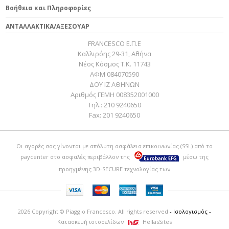
ΕΡΓΑΛΕΙΟ ΚΛΕΙΔΙ ΠΑΞΙΜ
24
GU14912603
164,31 €
Βοήθεια και Πληροφορίες
ΕΞ ΠΡΩΤ/ΝΤΑ ΣΥΜΠΛ
ΑΝΤΑΛΛΑΚΤΙΚΑ/ΑΞΕΣΟΥΑΡ
FRANCESCO Ε.Π.Ε
Καλλιρόης 29-31, Αθήνα
Νέος Κόσμος Τ.Κ. 11743
ΑΦΜ 084070590
ΔΟΥ ΙΖ ΑΘΗΝΩΝ
Αριθμός ΓΕΜΗ 008352001000
Τηλ.:
210 9240650
Fax:
201 9240650
Οι αγορές σας γίνονται με απόλυτη ασφάλεια επικοινωνίας (SSL) από το
paycenter
στο ασφαλές περιβάλλον της
μέσω της
προηγμένης 3D-SECURE τεχνολογίας των
2026 Copyright © Piaggio Francesco. All rights reserved
- Ισολογισμός -
Κατασκευή ιστοσελίδων
HellasSites