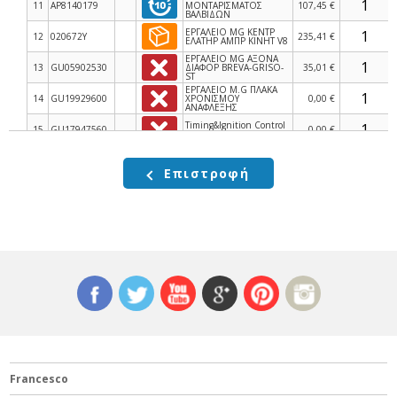
11
AP8140179
ΜΟΝΤΑΡΙΣΜΑΤΟΣ
107,45 €
ΒΑΛΒΙΔΩΝ
ΕΡΓΑΛΕΙΟ MG ΚΕΝΤΡ
12
020672Y
235,41 €
ΕΛΑΤΗΡ ΑΜΠΡ ΚΙΝΗΤ V8
ΕΡΓΑΛΕΙΟ MG ΑΞΟΝΑ
13
GU05902530
ΔΙΑΦΟΡ BREVA-GRISO-
35,01 €
ST
ΕΡΓΑΛΕΙΟ M.G ΠΛΑΚΑ
14
GU19929600
ΧΡΟΝΙΣΜΟΥ
0,00 €
ΑΝΑΦΛΕΞΗΣ
Timing&Ignition Control
15
GU17947560
0,00 €
Arrow
16
020673Y
LEFT CYLINDER HEAD
0,00 €
Επιστροφή
ΕΡΓΑΛΕΙΟ MG
17
GU12913600
ΑΠΟΣΥΝΑΡΜΟΛΟΓΗΣΗΣ
104,28 €
ΦΛΑΝΤΖΑΣ
ΕΡΓΑΛΕΙΟ MG
18
GU19927100
ΤΣΙΜΟΥΧΑΣ ΚΑΠΑΚ
80,00 €
BREVA 1100
19
020674Y
STRINGI FASCE 95 MM
0,00 €
ΕΡΓΑΛΕΙΟ MG ΣΤΑΘΕΡ
20
020675Y
96,37 €
ΓΡΑΝ ΣΤΡΟΦ ΚΙΝΗΤ V8
ΕΡΓΑΛΕΙΟ MG ΒΑΣΗ
21
020676Y
ΜΕΤΡ ΦΛΑΝΤΖΑ ΚΙΝΗΤ
191,18 €
V8
ΕΡΓΑΛΕΙΟ MG ΕΠΙΘ/ΣΗΣ
22
020678Y
153,26 €
ΑΞΟΝΑ ΑΜΠΡ ΚΙΝ V8
ΕΡΓΑΛΕΙΟ ΕΞΑΓΩΓΗΣ
Francesco
23
020689Y
0,00 €
ΠΙΠΑΣ ΜΠΟΥΖΙ MG