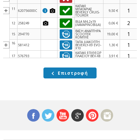
ΚΑΠΑΚΙ
11
ΜΠΑΤΑΡΙΑΣ
620756000C
i
9,50 €
BEVERLY CRUIS-
TOURER
ΒΙΔΑ M4,2x19
12
258249
0,06 €
(ΛΑΜΑΡΙΝΟΒΙΔΑ)
ΒΑΣΗ ΑΝΑΠΤΗΡΑ
15
294770
SCOOTER
19,00 €
ΚΟΜΠΛΕ
ΤΑΠΑ ΔΙΑΚΟΠΤΗ
16
581412
BEVERLY-X9 EVO-
1,30 €
Χ10
ΚΑΠΑΚΙ ΕΠΙΘΕΩΡ
17
576793
ΠΛΑΙΣΙΟΥ BEV-X8
3,91 €
ΑΡ
ΘΗΚΗ ΚΡΑΝΟΥΣ
18
623577
23,00 €
ΥΦΑΣΜΑΤΙΝΗ
Επιστροφή