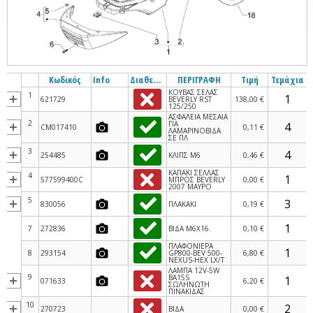
Κωδικός
Info
Διαθεσιμότητα
ΠΕΡΙΓΡΑΦΗ
Τιμή
Τεμάχια
ΚΟΥΒΑΣ ΣΕΛΑΣ
1
621729
BEVERLY RST
138,00 €
125/250
ΑΣΦΑΛΕΙΑ ΜΕΣΑΙΑ
2
ΓΙΑ
CM017410
0,11 €
ΛΑΜΑΡΙΝΟΒΙΔΑ
ΣΕ ΠΛ
3
254485
ΚΛΙΠΣ M6
0,46 €
ΚΑΠΑΚΙ ΣΕΛΛΑΣ
4
577599400C
ΜΠΡΟΣ BEVERLY
0,00 €
2007 ΜΑΥΡΟ
5
830056
ΠΛΑΚΑΚΙ
0,19 €
7
272836
ΒΙΔΑ M6X16.
0,10 €
ΠΛΑΦΟΝΙΕΡΑ
8
293154
GP800-BEV 500-
6,80 €
NEXUS-HEX LX/T
ΛΑΜΠΑ 12V-5W
9
BA15S
071633
6,20 €
ΣΩΛΗΝΩΤΗ
ΠΙΝΑΚΙΔΑΣ
10
270723
ΒΙΔΑ
0,00 €