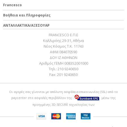
Francesco
Βοήθεια και Πληροφορίες
ΑΝΤΑΛΛΑΚΤΙΚΑ/ΑΞΕΣΟΥΑΡ
FRANCESCO Ε.Π.Ε
Καλλιρόης 29-31, Αθήνα
Νέος Κόσμος Τ.Κ. 11743
ΑΦΜ 084070590
ΔΟΥ ΙΖ ΑΘΗΝΩΝ
Αριθμός ΓΕΜΗ 008352001000
Τηλ.:
210 9240650
Fax:
201 9240650
Οι αγορές σας γίνονται με απόλυτη ασφάλεια επικοινωνίας (SSL) από το
paycenter
στο ασφαλές περιβάλλον της
μέσω της
προηγμένης 3D-SECURE τεχνολογίας των