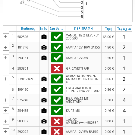
Κωδικός
Info
Διαθεσιμότητα
ΠΕΡΙΓΡΑΦΗ
Τιμή
Τεμάχια
1
ΦΑΝΟΣ ΠΙΣΩ BEVERLY
582596
63,00 €
200-500
2
181746
ΛΑΜΠΑ 12V-10W BA15S
1,80 €
3
294131
ΛΑΜΠΑ 12V-3W
1,50 €
4
583801
GR.CAVETTI FAR
0,00 €
ΑΣΦΑΛΕΙΑ ΠΛΕΥΡΩΝ-
5
CM017409
ΚΑΠΑΚΙΟΥ DIG ΟΘΟΝ
0,06 €
Χ9
ΟΥΠΑ ΔΙΑΣΤΟΛΗΣ
6
199190
0,86 €
ΤΕΤΡΑΓ 2,8x4,2x10 M΄07
7
ΒΙΔΑ M6x22 ΜΕ
575249
1,30 €
ΑΠΟΣΤΑΤΗ
8
254485
ΚΛΙΠΣ M6
0,46 €
9
ΦΑΝΟΣ
583332
0,00 €
ΑΡΙΘΜΟΥ==>>58235R
10
292022
ΛΑΜΠΑ 12V-5W BA15S
0,00 €