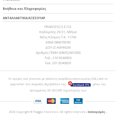
Βοήθεια και Πληροφορίες
ΑΝΤΑΛΛΑΚΤΙΚΑ/ΑΞΕΣΟΥΑΡ
FRANCESCO Ε.Π.Ε
Καλλιρόης 29-31, Αθήνα
Νέος Κόσμος Τ.Κ. 11743
ΑΦΜ 084070590
ΔΟΥ ΙΖ ΑΘΗΝΩΝ
Αριθμός ΓΕΜΗ 008352001000
Τηλ.:
210 9240650
Fax:
201 9240650
Οι αγορές σας γίνονται με απόλυτη ασφάλεια επικοινωνίας (SSL) από το
paycenter
στο ασφαλές περιβάλλον της
μέσω της
προηγμένης 3D-SECURE τεχνολογίας των
2026 Copyright © Piaggio Francesco. All rights reserved
- Ισολογισμός -