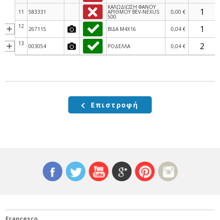
ΚΑΛΩΔΙΩΣΗ ΦΑΝΟΥ
11
583331
ΑΡΙΘΜΟΥ BEV-NEXUS
0,00 €
500
12
267115
ΒΙΔΑ M4X16
0,04 €
13
003054
ΡΟΔΕΛΛΑ
0,04 €
Επιστροφή
Francesco