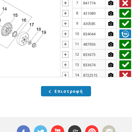
7
841774
8
431089
9
430585
10
834044
11
487936
12
833673
13
833674
14
8722515
15
482305
Επιστροφή
16
433232
17
844049
18
274246
19
486324