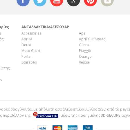
ορίες
ΑΝΤΑΛΛΑΚΤΙΚΑ/ΑΞΕΣΟΥΑΡ
α
Accessories
Ape
ός
Aprilia
Aprilia Off-Road
Derbi
Gilera
Moto Guzzi
Piaggio
Porter
Quargo
Scarabeo
Vespa
ρώπης
ην
γορές σας γίνονται με απόλυτη ασφάλεια επικοινωνίας (SSL) από το payc
ς περιβάλλον της
μέσω της προηγμένης 3D-SECURE τεχν