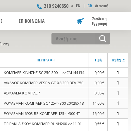
210 9240650
ΕΝ
|
GR
Λιανική
Συνδεση
CE
ΕΠΙΚΟΙΝΩΝΙΑ
Εγγραφή
ύμενη
ΠΕΡΙΓΡΑΦΗ
Τιμή
Τεμάχια
ΚΟΜΠΛΕΡ ΚΙΝΗΣΗΣ SC 250-300==>>CM144134
0,00 €
ΑΦΑΛΟΣ ΚΟΜΠΛΕΡ VESPA GT-X8 200-BEV 250
0,00 €
ΑΣΦΑΛΕΙΑ ΚΟΜΠΛΕΡ
0,86 €
ΡΟΥΛΕΜΑΝ ΚΟΜΠΛΕΡ SC 125<>300 20Χ29X18
14,00 €
ΡΟΥΛΕΜΑΝ 6903-RS ΚΟΜΠΛΕΡ 125<>300 4Τ
16,00 €
ΠΕΙΡΑΚΙ ΔΙΣΚΟΥ ΚΟΜΠΛΕΡ RUNN200 >>11.01
0,55 €