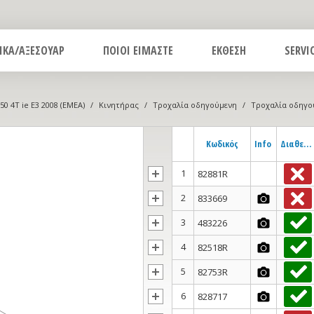
ΙΚΑ/ΑΞΕΣΟΥΑΡ
ΠΟΙΟΙ ΕΙΜΑΣΤΕ
ΕΚΘΕΣΗ
SERVI
50 4T ie E3 2008 (EMEA)
/
Κινητήρας
/
Τροχαλία οδηγούμενη
/
Τροχαλία οδηγο
Κωδικός
Info
Διαθεσιμότητα
1
82881R
2
833669
3
483226
4
82518R
5
82753R
6
828717