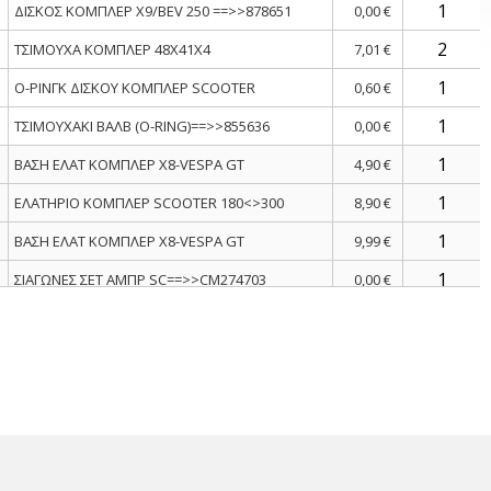
ΔΙΣΚΟΣ ΚΟΜΠΛΕΡ X9/BEV 250 ==>>878651
0,00 €
ΤΣΙΜΟΥΧΑ ΚΟΜΠΛΕΡ 48X41X4
7,01 €
Ο-ΡΙΝΓΚ ΔΙΣΚΟΥ ΚΟΜΠΛΕΡ SCOOTER
0,60 €
ΤΣΙΜΟΥΧΑΚΙ ΒΑΛΒ (O-RING)==>>855636
0,00 €
ΒΑΣΗ ΕΛΑΤ ΚΟΜΠΛΕΡ X8-VESPA GT
4,90 €
ΕΛΑΤΗΡΙΟ ΚΟΜΠΛΕΡ SCOOTER 180<>300
8,90 €
ΒΑΣΗ ΕΛΑΤ ΚΟΜΠΛΕΡ X8-VESPA GT
9,99 €
ΣΙΑΓΩΝΕΣ ΣΕΤ ΑΜΠΡ SC==>>CM274703
0,00 €
ΦΤΕΡΩΤΗ ΚΟΜΠΛΕΡ SCOOTER 125<>300 CC 4T
8,00 €
ΠΑΞΙΜΑΔΙ ΚΟΜΠ SKIP-HEX-X8
9,90 €
ΚΑΜΠΑΝΑ ΑΜΠΡ BEV250-X9200==>>8440494
0,00 €
ΡΟΔΕΛΛΑ 12,1Χ22Χ1 Μ05-Μ08-Μ19
0,38 €
ΠΑΞΙΜΑΔΙ ΑΣΦΑΛΕΙΑΣ SCOOTER 125<>310
0,76 €