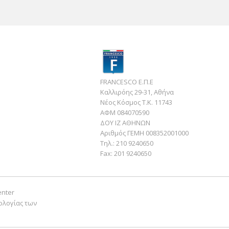
FRANCESCO Ε.Π.Ε
Καλλιρόης 29-31, Αθήνα
Νέος Κόσμος Τ.Κ. 11743
ΑΦΜ 084070590
ΔΟΥ ΙΖ ΑΘΗΝΩΝ
Αριθμός ΓΕΜΗ 008352001000
Τηλ.:
210 9240650
Fax:
201 9240650
enter
ολογίας των