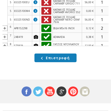
ΚΑΠΑΚΙ ΕΣ ΠΟΔΙΑΣ
5
65325100EU
i
56,00 €
CARNABY GRIGIO 711
ΚΑΠΑΚΙ ΕΣ ΠΟΔΙΑΣ
5
65325100M4
i
0,00 €
CARNABY AVORIO 552
ΚΑΠΑΚΙ ΕΣ ΠΟΔΙΑΣ
5
65325100ND
i
CARNABY NERO GRAF
56,00 €
79/A
6
AP8152298
ΒΙΔΑ M5x16 INOX
0,12 €
7
248419
ΑΣΦΑΛΕΙΑ
0,38 €
8
ΓΑΤΖΟΣ ΝΤΟΥΛΑΠΙΟΥ
575819
12,00 €
Χ9-GT-Χ8-FLY-LIB
9
259349
ΒΙΔΑ 4,2X13
0,06 €
Επιστροφή
ΚΑΠΑΚΙ ΕΣ ΠΟΔΙΑΣ
10
653253000C
i
4,30 €
CARNABY ΑΡΙΣΤ
11
297498
ΒΙΔΑ M3x12
0,04 €