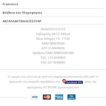
Francesco
Βοήθεια και Πληροφορίες
ΑΝΤΑΛΛΑΚΤΙΚΑ/ΑΞΕΣΟΥΑΡ
FRANCESCO Ε.Π.Ε
Καλλιρόης 29-31, Αθήνα
Νέος Κόσμος Τ.Κ. 11743
ΑΦΜ 084070590
ΔΟΥ ΙΖ ΑΘΗΝΩΝ
Αριθμός ΓΕΜΗ 008352001000
Τηλ.:
210 9240650
Fax:
201 9240650
Οι αγορές σας γίνονται με απόλυτη ασφάλεια επικοινωνίας (SSL) από το
paycenter
στο ασφαλές περιβάλλον της
μέσω της
προηγμένης 3D-SECURE τεχνολογίας των