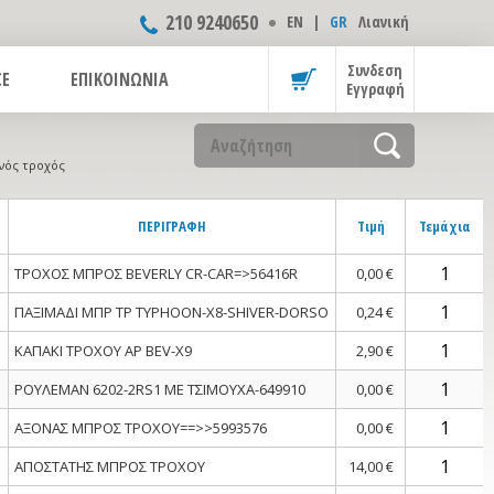
210 9240650
ΕΝ
|
GR
Λιανική
Συνδεση
CE
ΕΠΙΚΟΙΝΩΝΙΑ
Εγγραφή
νός τροχός
ΠΕΡΙΓΡΑΦΗ
Τιμή
Τεμάχια
ΤΡΟΧΟΣ ΜΠΡΟΣ BEVERLY CR-CAR=>56416R
0,00 €
ΠΑΞΙΜΑΔΙ ΜΠΡ ΤΡ TYPHOON-X8-SHIVER-DORSO
0,24 €
ΚΑΠΑΚΙ ΤΡΟΧΟΥ ΑΡ BEV-X9
2,90 €
ΡΟΥΛΕΜΑΝ 6202-2RS1 ΜΕ ΤΣΙΜΟΥΧΑ-649910
0,00 €
ΑΞΟΝΑΣ ΜΠΡΟΣ ΤΡΟΧΟΥ==>>5993576
0,00 €
ΑΠΟΣΤΑΤΗΣ ΜΠΡΟΣ ΤΡΟΧΟΥ
14,00 €