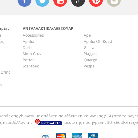
ορίες
ΑΝΤΑΛΛΑΚΤΙΚΑ/ΑΞΕΣΟΥΑΡ
α
Accessories
Ape
ός
Aprilia
Aprilia Off-Road
Derbi
Gilera
Moto Guzzi
Piaggio
Porter
Quargo
Scarabeo
Vespa
ρώπης
ην
γορές σας γίνονται με απόλυτη ασφάλεια επικοινωνίας (SSL) από το payc
ς περιβάλλον της
μέσω της προηγμένης 3D-SECURE τεχν