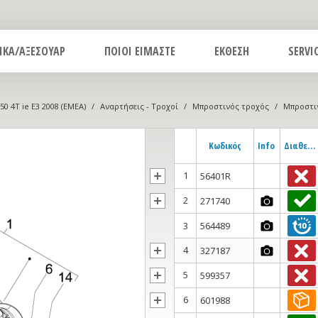
ΙΚΑ/ΑΞΕΣΟΥΑΡ
ΠΟΙΟΙ ΕΙΜΑΣΤΕ
ΕΚΘΕΣΗ
SERVI
50 4T ie E3 2008 (EMEA)
/
Αναρτήσεις - Τροχοί
/
Μπροστινός τροχός
/
Μπροστι
Κωδικός
Info
Διαθεσιμότητα
1
56401R
2
271740
3
564489
4
327187
5
599357
6
601988