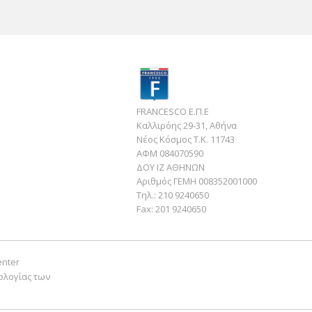
FRANCESCO Ε.Π.Ε
Καλλιρόης 29-31, Αθήνα
Νέος Κόσμος Τ.Κ. 11743
ΑΦΜ 084070590
ΔΟΥ ΙΖ ΑΘΗΝΩΝ
Αριθμός ΓΕΜΗ 008352001000
Τηλ.:
210 9240650
Fax:
201 9240650
enter
ολογίας των