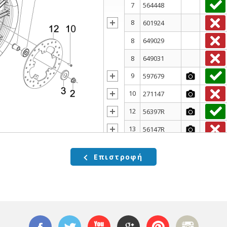
7
564448
8
601924
8
649029
8
649031
9
597679
10
271147
12
56397R
13
56147R
14
564491
Επιστροφή