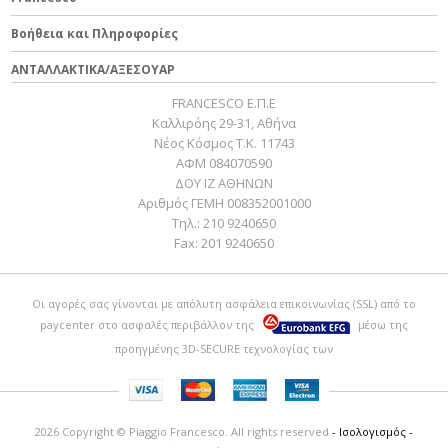
Βοήθεια και Πληροφορίες
ΑΝΤΑΛΛΑΚΤΙΚΑ/ΑΞΕΣΟΥΑΡ
FRANCESCO Ε.Π.Ε
Καλλιρόης 29-31, Αθήνα
Νέος Κόσμος Τ.Κ. 11743
ΑΦΜ 084070590
ΔΟΥ ΙΖ ΑΘΗΝΩΝ
Αριθμός ΓΕΜΗ 008352001000
Τηλ.:
210 9240650
Fax:
201 9240650
Οι αγορές σας γίνονται με απόλυτη ασφάλεια επικοινωνίας (SSL) από το
paycenter
στο ασφαλές περιβάλλον της
μέσω της
προηγμένης 3D-SECURE τεχνολογίας των
2026 Copyright © Piaggio Francesco. All rights reserved
- Ισολογισμός -