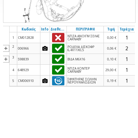
Κωδικός
Info
Διαθεσιμότητα
ΠΕΡΙΓΡΑΦΗ
Τιμή
Τεμάχια
ΝΤΙΖΑ ΑΝΟΙΓΜ ΣΕΛΑΣ
1
CM012828
0,00 €
CARNABY
2
ΡΟΔΕΛΑ ΔΙΣΚΟΦΡ
006966
0,06 €
6,4Χ11Χ0,5
3
598839
ΒΙΔΑ M6X16
0,10 €
ΝΤΙΖΑ ΚΟΝΤΕΡ
4
648929
29,00 €
CARNABY
ΣΦΥΚΤΗΡΑΣ ΣΩΛΗΝ
5
CM006910
0,19 €
ΝΕΡΟΥ/ΚΑΛΩΔΙΩΝ