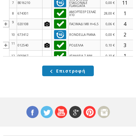
7
B016210
ESAGONALE
0,00 €
FLANGIATA
ΑΜΟΡΤΙΣΕΡ ΣΕΛΑΣ
8
674301
28,00 €
Χ10
9
020108
ΠΑΞΙΜΑΔΙ M8 H=6,5
0,06 €
10
673412
RONDELLA PIANA
0,00 €
11
012540
ΡΟΔΕΛΛΑ
0,10 €
12
005967
ΑΣΦΑΛΕΙΑ 7 MM
0,10 €
ΒΑΣΗ ΑΜΟΡΤΙΣΕΡ
13
674176
11,00 €
ΣΕΛΑΣ Χ10
Επιστροφή
14
018639
ΒΙΔΑ M6x20
0,06 €
ΚΑΛΥΜΜΑ ΣΕΛΑΣ
15
675786
31,00 €
Χ10
16
006125
ΡΟΔΕΛΑ 14x6,4x1,5
0,10 €
17
013877
WASHER
0,00 €