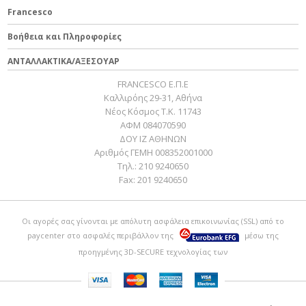
Francesco
Βοήθεια και Πληροφορίες
ΑΝΤΑΛΛΑΚΤΙΚΑ/ΑΞΕΣΟΥΑΡ
FRANCESCO Ε.Π.Ε
Καλλιρόης 29-31, Αθήνα
Νέος Κόσμος Τ.Κ. 11743
ΑΦΜ 084070590
ΔΟΥ ΙΖ ΑΘΗΝΩΝ
Αριθμός ΓΕΜΗ 008352001000
Τηλ.:
210 9240650
Fax:
201 9240650
Οι αγορές σας γίνονται με απόλυτη ασφάλεια επικοινωνίας (SSL) από το
paycenter
στο ασφαλές περιβάλλον της
μέσω της
προηγμένης 3D-SECURE τεχνολογίας των