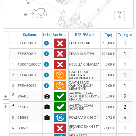
Κωδικός
Info
Διαθεσιμότητα
ΠΕΡΙΓΡΑΦΗ
Τιμή
Τεμάχια
1
67335500C1
i
ΣΕΛΑ Χ10 ΚΑΦΕ
235,00 €
1
67335500C2
i
ΣΕΛΑ Χ10 ΜΑΥΡΗ
229,00 €
1
1B000155000C1
i
(*) SELLA COMPLETA
0,00 €
ΠΛΑΤΗ ΣΕΛΑΣ
2
67394800C1
i
ΟΔΗΓΟΥ Χ10
0,00 €
(ΛΕΥΚΟ/ΜΑΥΡΟ)
ΠΛΑΤΗ ΣΕΛΑΣ
2
67394800C2
i
ΟΔΗΓΟΥ (ΚΑΦΕ/
0,00 €
ΜΠΛΕ/ΓΚΡΙ)
ΛΑΣΤΙΧΑΚΙ ΣΕΛΑΣ
3
296456
SCOOTER 50X15X12
3,30 €
ΜΑΚΡΟΣ
4
ΛΑΣΤΙΧΑΚΙ ΣΕΛΑΣ
577492
2,80 €
SCOOTER
5
013963
ΡΟΔΕΛΛΑ 3 X 16 X 1
0,72 €
ΕΡΓΑΛΕΙΟΘΗΚΗ ΣΕΤ
6
668661
21,01 €
Χ10
VITE A TESTA