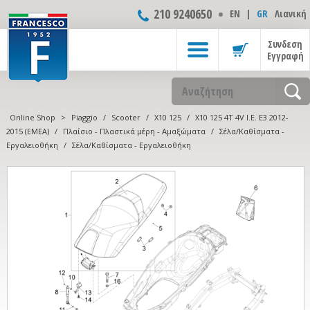
210 9240650
ΕΝ
|
GR
Λιανική
Συνδεση
Εγγραφή
Online Shop
>
Piaggio
/
Scooter
/
X10 125
/
X10 125 4T 4V I.E. E3 2012-
2015 (EMEA)
/
Πλαίσιο - Πλαστικά μέρη - Αμαξώματα
/
Σέλα/Καθίσματα -
Εργαλειοθήκη
/
Σέλα/Καθίσματα - Εργαλειοθήκη