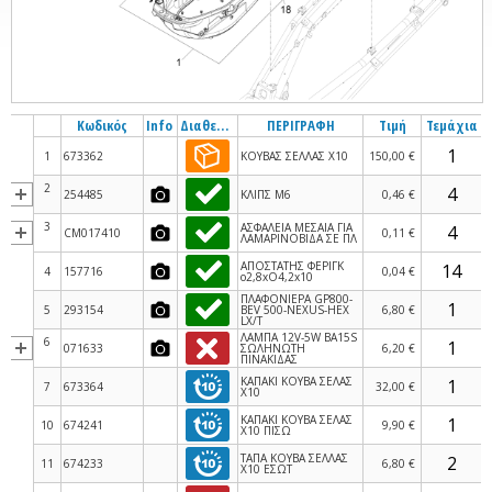
Κωδικός
Info
Διαθεσιμότητα
ΠΕΡΙΓΡΑΦΗ
Τιμή
Τεμάχια
1
673362
ΚΟΥΒΑΣ ΣΕΛΛΑΣ Χ10
150,00 €
2
254485
ΚΛΙΠΣ M6
0,46 €
3
ΑΣΦΑΛΕΙΑ ΜΕΣΑΙΑ ΓΙΑ
CM017410
0,11 €
ΛΑΜΑΡΙΝΟΒΙΔΑ ΣΕ ΠΛ
ΑΠΟΣΤΑΤΗΣ ΦΕΡΙΓΚ
4
157716
0,04 €
o2,8xO4,2x10
ΠΛΑΦΟΝΙΕΡΑ GP800-
5
293154
BEV 500-NEXUS-HEX
6,80 €
LX/T
ΛΑΜΠΑ 12V-5W BA15S
6
071633
ΣΩΛΗΝΩΤΗ
6,20 €
ΠΙΝΑΚΙΔΑΣ
ΚΑΠΑΚΙ ΚΟΥΒΑ ΣΕΛΑΣ
7
673364
32,00 €
Χ10
ΚΑΠΑΚΙ ΚΟΥΒΑ ΣΕΛΑΣ
10
674241
9,90 €
Χ10 ΠΙΣΩ
ΤΑΠΑ ΚΟΥΒΑ ΣΕΛΛΑΣ
11
674233
6,80 €
Χ10 ΕΣΩΤ