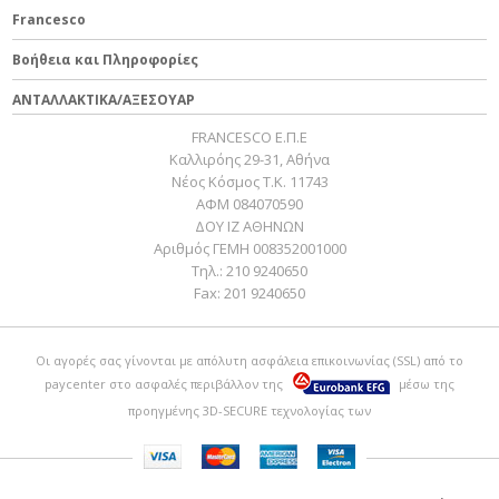
Francesco
Βοήθεια και Πληροφορίες
ΑΝΤΑΛΛΑΚΤΙΚΑ/ΑΞΕΣΟΥΑΡ
FRANCESCO Ε.Π.Ε
Καλλιρόης 29-31, Αθήνα
Νέος Κόσμος Τ.Κ. 11743
ΑΦΜ 084070590
ΔΟΥ ΙΖ ΑΘΗΝΩΝ
Αριθμός ΓΕΜΗ 008352001000
Τηλ.:
210 9240650
Fax:
201 9240650
Οι αγορές σας γίνονται με απόλυτη ασφάλεια επικοινωνίας (SSL) από το
paycenter
στο ασφαλές περιβάλλον της
μέσω της
προηγμένης 3D-SECURE τεχνολογίας των