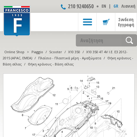
210 9240650
ΕΝ
|
GR
Λιανική
Συνδεση
Εγγραφή
Online Shop
>
Piaggio
/
Scooter
/
X10 350
/
X10 350 4T 4V I.E. E3 2012-
2015 (APAC, EMEA)
/
Πλαίσιο - Πλαστικά μέρη - Αμαξώματα
/
Θήκη κράνους -
Βάση σέλας
/
Θήκη κράνους - Βάση σέλας