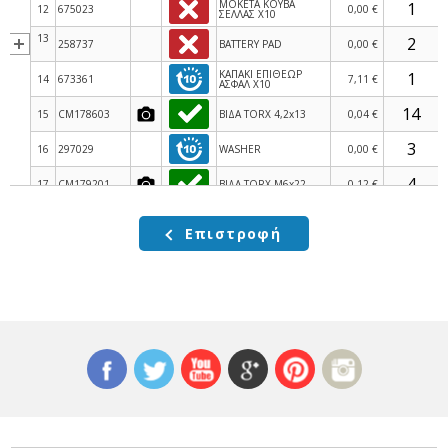
ΜΟΚΕΤΑ ΚΟΥΒΑ
12
675023
0,00 €
ΣΕΛΛΑΣ Χ10
13
258737
BATTERY PAD
0,00 €
ΚΑΠΑΚΙ ΕΠΙΘΕΩΡ
14
673361
7,11 €
ΑΣΦΑΛ Χ10
15
CM178603
ΒΙΔΑ TORX 4,2x13
0,04 €
16
297029
WASHER
0,00 €
17
CM179201
ΒΙΔΑ TORX M6x22
0,12 €
18
CM179301
ΒΙΔΑ TORX (H=16)
0,07 €
Επιστροφή
19
CM180701
ΒΙΔΑ TORX
0,04 €
20
CM179302
ΒΙΔΑ TORX M6x22
0,10 €
21
657229
ΔΕΜΑΤΙΚΟ
0,81 €
ΚΟΛΙΕΣ ΣΥΓΚΡΑΤΗΣΗΣ
21
CM013201
1,90 €
ΣΩΛΗΝΩΣΕΩΝ