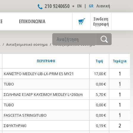
210 9240650
ΕΝ
|
GR
Λιανική
Συνδεση
CE
ΕΠΙΚΟΙΝΩΝΙΑ
Εγγραφή
α
/
Αντιεξατμιστικό σύστημα
/
Αντιεξατμιστικό σύστημα
ΠΕΡΙΓΡΑΦΗ
Τιμή
Τεμάχια
ΚΑΝΙΣΤΡΟ MEDLEY-LIB-LX-PRIM E5 MY21
17,00 €
TUBO
0,00 €
ΣΩΛΗΝΑΣ ΕΞΑΕΡ ΚΑΥΣΙΜΟΥ MEDLEY L=260cm
5,70 €
TUBO
0,00 €
FASCETTA STRINGITUBO
0,00 €
ΣΦΥΚΤΗΡΑΚΙ
0,19 €