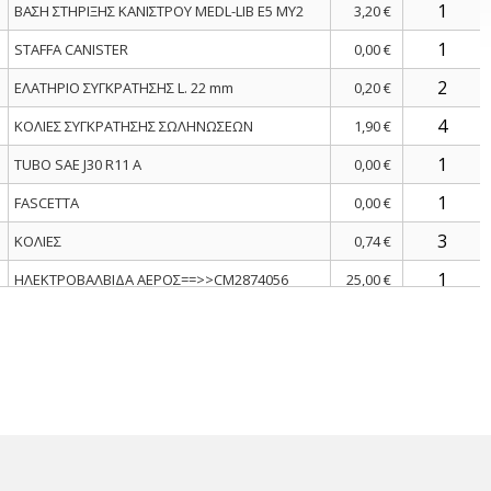
ΒΑΣΗ ΣΤΗΡΙΞΗΣ ΚΑΝΙΣΤΡΟΥ MEDL-LIB E5 MY2
3,20 €
STAFFA CANISTER
0,00 €
ΕΛΑΤΗΡΙΟ ΣΥΓΚΡΑΤΗΣΗΣ L. 22 mm
0,20 €
ΚΟΛΙΕΣ ΣΥΓΚΡΑΤΗΣΗΣ ΣΩΛΗΝΩΣΕΩΝ
1,90 €
TUBO SAE J30 R11 A
0,00 €
FASCETTA
0,00 €
ΚΟΛΙΕΣ
0,74 €
ΗΛΕΚΤΡΟΒΑΛΒΙΔΑ ΑΕΡΟΣ==>>CM2874056
25,00 €
SUPPORTO IN GOMMA VALVOLA
0,00 €
ΒΙΔΑ M6X16
0,07 €
ΡΟΔΕΛΑ
0,04 €
ΡΟΔΕΛΑ 16x6,5x1,5
0,06 €
TUBO SFIATO COMPLET
0,00 €