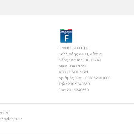
ΒΑΛΒΙΔΑ RSV 1000 `04-`07/TUONO 1000 `06
46,00 €
ΚΟΛΛΑΡΟ (9MM)
0,12 €
ΠΑΞΙΜΑΔΙ M5X16
0,07 €
FRANCESCO Ε.Π.Ε
Καλλιρόης 29-31, Αθήνα
Νέος Κόσμος Τ.Κ. 11743
ΑΦΜ 084070590
ΔΟΥ ΙΖ ΑΘΗΝΩΝ
Αριθμός ΓΕΜΗ 008352001000
Τηλ.:
210 9240650
Fax:
201 9240650
enter
ολογίας των