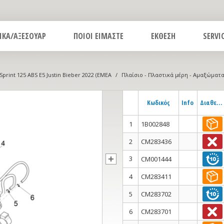
ΙΚΑ/ΑΞΕΣΟΥΑΡ
ΠΟΙΟΙ ΕΙΜΑΣΤΕ
ΕΚΘΕΣΗ
SERVI
Sprint 125 ABS E5 Justin Bieber 2022 (EMEA
/
Πλαίσιο - Πλαστικά μέρη - Αμαξώματ
Κωδικός
Info
Διαθεσιμότητα
1
1B002848
2
CM283436
3
CM001444
4
CM283411
5
CM283702
6
CM283701