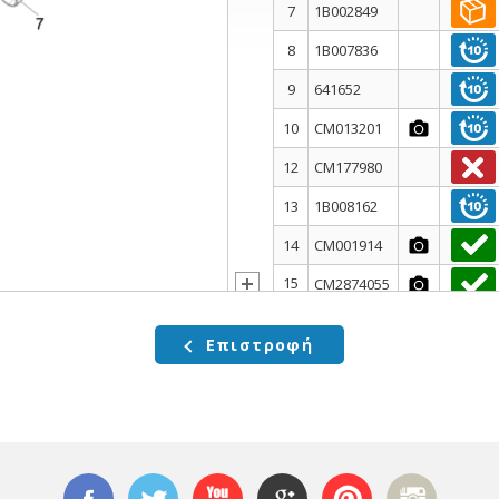
7
1B002849
8
1B007836
9
641652
10
CM013201
12
CM177980
13
1B008162
14
CM001914
15
CM2874055
16
B018241
Επιστροφή
17
B016777
18
016406
19
013880
20
1B008142