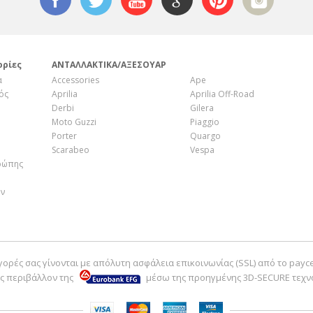
21
AP8104614
24
CM002905
25
830061
ορίες
ΑΝΤΑΛΛΑΚΤΙΚΑ/ΑΞΕΣΟΥΑΡ
α
Accessories
Ape
ός
Aprilia
Aprilia Off-Road
Derbi
Gilera
Moto Guzzi
Piaggio
Porter
Quargo
Scarabeo
Vespa
ρώπης
ην
γορές σας γίνονται με απόλυτη ασφάλεια επικοινωνίας (SSL) από το payc
ς περιβάλλον της
μέσω της προηγμένης 3D-SECURE τεχν