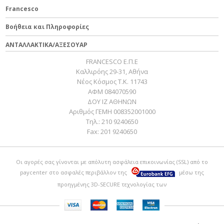
ΠΙΠΑ ΜΠΟΥΖΙ SCOOTER
Francesco
24
642200
18,00 €
125<>150 4T 3V-IGET
25
641764
ΣΦΙΚΤΗΡΑΣ
0,15 €
Βοήθεια και Πληροφορίες
26
D9004464092
FASCETTA
0,00 €
ΑΝΤΑΛΛΑΚΤΙΚΑ/ΑΞΕΣΟΥΑΡ
FRANCESCO Ε.Π.Ε
Καλλιρόης 29-31, Αθήνα
Νέος Κόσμος Τ.Κ. 11743
ΑΦΜ 084070590
ΔΟΥ ΙΖ ΑΘΗΝΩΝ
Αριθμός ΓΕΜΗ 008352001000
Τηλ.:
210 9240650
Fax:
201 9240650
Οι αγορές σας γίνονται με απόλυτη ασφάλεια επικοινωνίας (SSL) από το
paycenter
στο ασφαλές περιβάλλον της
μέσω της
προηγμένης 3D-SECURE τεχνολογίας των