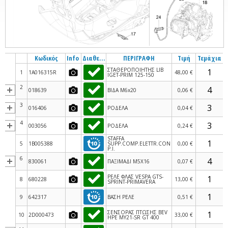
Κωδικός
Info
Διαθεσιμότητα
ΠΕΡΙΓΡΑΦΗ
Τιμή
Τεμάχια
ΣΤΑΘΕΡΟΠΟΙΗΤΗΣ LIB
1
1A016315R
48,00 €
IGET-PRIM 125-150
2
018639
ΒΙΔΑ M6x20
0,06 €
3
016406
ΡΟΔΕΛΑ
0,04 €
4
003056
ΡΟΔΕΛΑ
0,24 €
STAFFA
5
1B005388
SUPP.COMP.ELETTR.CON
0,00 €
P.I.
6
830061
ΠΑΞΙΜΑΔΙ M5X16
0,07 €
ΡΕΛΕ ΦΛΑΣ VESPA GTS-
8
680228
13,00 €
SPRINT-PRIMAVERA
9
642317
ΒΑΣΗ ΡΕΛΕ
0,51 €
ΣΕΝΣΟΡΑΣ ΠΤΩΣΗΣ BEV
10
2D000473
33,00 €
HPE MY21-SR GT 400