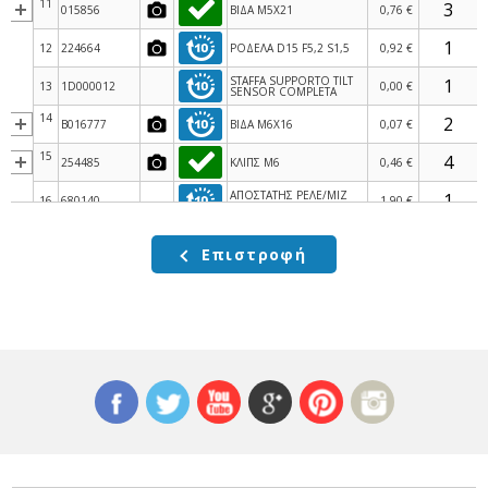
11
015856
ΒΙΔΑ M5X21
0,76 €
12
224664
ΡΟΔΕΛΑ D15 F5,2 S1,5
0,92 €
STAFFA SUPPORTO TILT
13
1D000012
0,00 €
SENSOR COMPLETA
14
B016777
ΒΙΔΑ M6X16
0,07 €
15
254485
ΚΛΙΠΣ M6
0,46 €
ΑΠΟΣΤΑΤΗΣ ΡΕΛΕ/ΜΙΖ
16
680140
1,90 €
VESPA PRIM 125/150-S
PROTEZIONE BORDO
17
680147
0,00 €
SCOCCA
Επιστροφή
ΠΟΛ/ΣΤΗΣ SCOOTER
18
641901
35,01 €
125<>400cc
ΚΑΛΩΔΙΩΣΗ ΠΟΛ/ΣΤΗ
19
1D003412
9,30 €
LIBERTY 125-150 E5+
20
874549
ΒΙΔΑ
1,90 €
ΚΑΛΥΜΜΑ ΜΟΝΩΣΗΣ
21
641040
3,20 €
ΜΠΟΥΖΟΚΑΛΩΔΙΟΥ
22
ΑΚΡΟΦΥΣΙΟ ΠΟΛ/
641725
1,40 €
ΣΤΗ==>>1A024520
23
ΜΠΟΥΖΟΚΑΛΩΔΙΟ
080341
2,50 €
SCOOTER 50><850