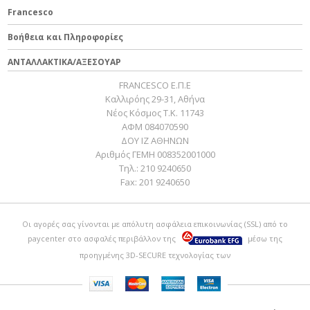
Francesco
Βοήθεια και Πληροφορίες
ΑΝΤΑΛΛΑΚΤΙΚΑ/ΑΞΕΣΟΥΑΡ
FRANCESCO Ε.Π.Ε
Καλλιρόης 29-31, Αθήνα
Νέος Κόσμος Τ.Κ. 11743
ΑΦΜ 084070590
ΔΟΥ ΙΖ ΑΘΗΝΩΝ
Αριθμός ΓΕΜΗ 008352001000
Τηλ.:
210 9240650
Fax:
201 9240650
Οι αγορές σας γίνονται με απόλυτη ασφάλεια επικοινωνίας (SSL) από το
paycenter
στο ασφαλές περιβάλλον της
μέσω της
προηγμένης 3D-SECURE τεχνολογίας των