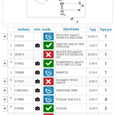
Κωδικός
Info
Διαθεσιμότητα
ΠΕΡΙΓΡΑΦΗ
Τιμή
Τεμάχια
1
ΤΕΠΟΖΙΤΟ ΛΑΔΙΟΥ
577929
53,00 €
VESPA ΕΤ2-INEZIONE
ΤΑΠΑ ΤΕΠ ΛΑΔΙΟΥ SKIP-
2
259829
3,20 €
TYPHOON
ΦΛΟΤΕΡ ΤΕΠ.ΛΑΔΙΟΥ
3
294075
VESPA ΕΤ2-HEXAGON
30,00 €
LXT
4
ΡΟΥΜΠΙΝΕΤΟ ΛΑΔΙΟΥ
574362
3,40 €
TY125-SKIP 2T-COSA
5
196868
ΦΛΑΝΤΖΑ
0,24 €
6
ΚΟΛΛΑΡΟ ΤΕΠΟΖ
577557
0,00 €
ΛΑΔΙΟΥ
7
CM002903
ΣΦΥΚΤΗΡΑΣ 9MM
0,04 €
8
013880
ΡΟΔΕΛΑ 16x6,5x1,5
0,06 €
9
016406
ΡΟΔΕΛΑ
0,04 €