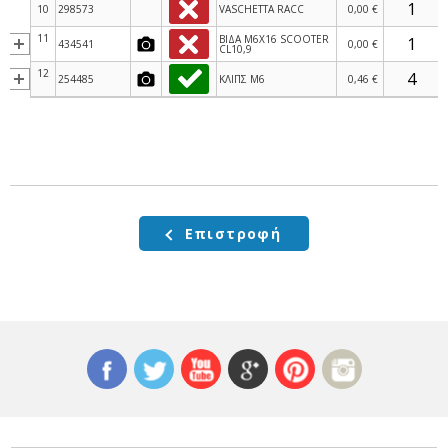
10
298573
VASCHETTA RACC
0,00 €
11
ΒΙΔΑ M6X16 SCOOTER
434541
0,00 €
CL10,9
12
254485
ΚΛΙΠΣ M6
0,46 €
Επιστροφή