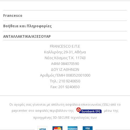
Francesco
Βοήθεια και Πληροφορίες
ΑΝΤΑΛΛΑΚΤΙΚΑ/ΑΞΕΣΟΥΑΡ
FRANCESCO Ε.Π.Ε
Καλλιρόης 29-31, Αθήνα
Νέος Κόσμος Τ.Κ. 11743
ΑΦΜ 084070590
ΔΟΥ ΙΖ ΑΘΗΝΩΝ
Αριθμός ΓΕΜΗ 008352001000
Τηλ.:
210 9240650
Fax:
201 9240650
Οι αγορές σας γίνονται με απόλυτη ασφάλεια επικοινωνίας (SSL) από το
paycenter
στο ασφαλές περιβάλλον της
μέσω της
προηγμένης 3D-SECURE τεχνολογίας των