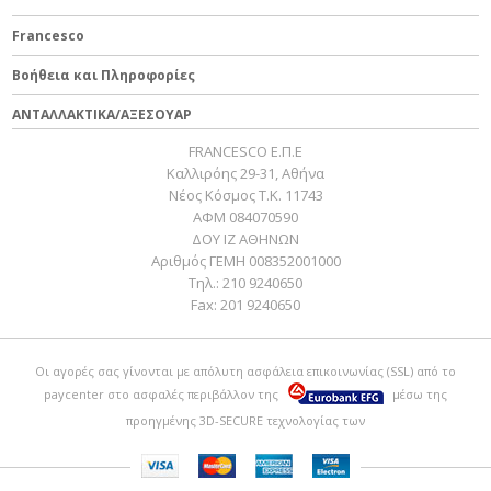
Francesco
Βοήθεια και Πληροφορίες
ΑΝΤΑΛΛΑΚΤΙΚΑ/ΑΞΕΣΟΥΑΡ
FRANCESCO Ε.Π.Ε
Καλλιρόης 29-31, Αθήνα
Νέος Κόσμος Τ.Κ. 11743
ΑΦΜ 084070590
ΔΟΥ ΙΖ ΑΘΗΝΩΝ
Αριθμός ΓΕΜΗ 008352001000
Τηλ.:
210 9240650
Fax:
201 9240650
Οι αγορές σας γίνονται με απόλυτη ασφάλεια επικοινωνίας (SSL) από το
paycenter
στο ασφαλές περιβάλλον της
μέσω της
προηγμένης 3D-SECURE τεχνολογίας των