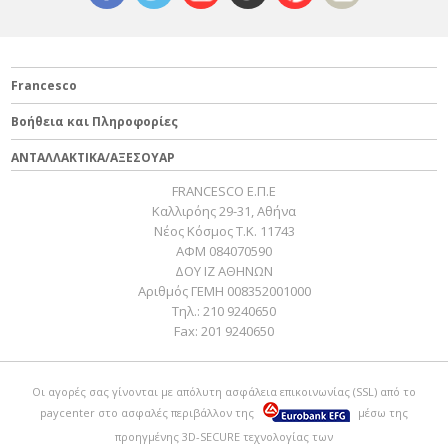
Francesco
Βοήθεια και Πληροφορίες
ΑΝΤΑΛΛΑΚΤΙΚΑ/ΑΞΕΣΟΥΑΡ
FRANCESCO Ε.Π.Ε
Καλλιρόης 29-31, Αθήνα
Νέος Κόσμος Τ.Κ. 11743
ΑΦΜ 084070590
ΔΟΥ ΙΖ ΑΘΗΝΩΝ
Αριθμός ΓΕΜΗ 008352001000
Τηλ.:
210 9240650
Fax:
201 9240650
Οι αγορές σας γίνονται με απόλυτη ασφάλεια επικοινωνίας (SSL) από το
paycenter
στο ασφαλές περιβάλλον της
μέσω της
προηγμένης 3D-SECURE τεχνολογίας των