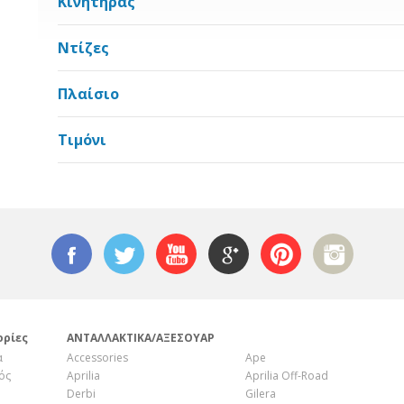
Κινητήρας
Ντίζες
Πλαίσιο
Τιμόνι
ορίες
ΑΝΤΑΛΛΑΚΤΙΚΑ/ΑΞΕΣΟΥΑΡ
α
Accessories
Ape
ός
Aprilia
Aprilia Off-Road
Derbi
Gilera